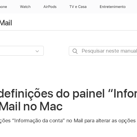
hone
Watch
AirPods
TV e Casa
Entretenimento
Mail
Pesquisar
neste
manual
 definições do painel “In
 Mail no Mac
nições “Informação da conta” no Mail para alterar as opções