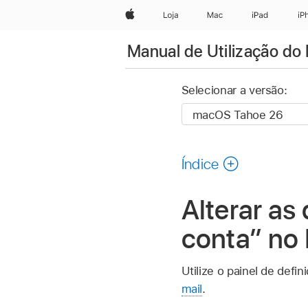
Apple
Loja
Mac
iPad
iP
Manual de Utilização do 
Selecionar a versão:
Índice
Alterar as
conta” no
Utilize o painel de defi
mail
.