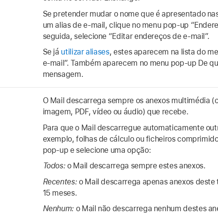
Se pretender mudar o nome que é apresentado nas
um alias de e-mail, clique no menu pop‑up “Endere
seguida, selecione “Editar endereços de e-mail”.
Se já
utilizar aliases
, estes aparecem na lista do 
e-mail”. Também aparecem no menu pop‑up De q
mensagem.
O Mail descarrega sempre os anexos multimédia (c
imagem, PDF, vídeo ou áudio) que recebe.
Para que o Mail descarregue automaticamente outro
exemplo, folhas de cálculo ou ficheiros comprimid
pop‑up e selecione uma opção:
Todos:
o Mail descarrega sempre estes anexos.
Recentes:
o Mail descarrega apenas anexos deste t
15 meses.
Nenhum:
o Mail não descarrega nenhum destes an