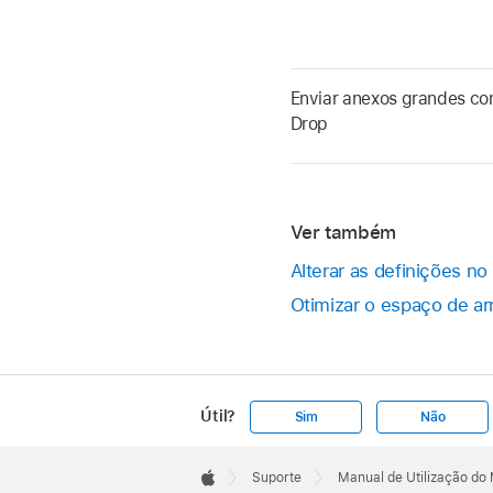
Enviar anexos grandes co
Drop
Ver também
Alterar as definições no
Otimizar o espaço de 
Útil?
Sim
Não
Apple
Footer

Suporte
Manual de Utilização do 