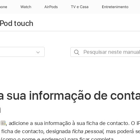
hone
Watch
AirPods
TV e Casa
Entretenimento
iPod touch
Pesquisar
neste
manual
a sua informação de cont
h
s
,
adicione a sua informação à sua ficha de contacto. O 
a ficha de contacto, designada
ficha pessoal
, mas poderá s
 (como o nome e endereço) para ficar completa.