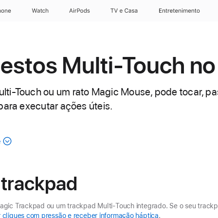
hone
Watch
AirPods
TV e Casa
Entretenimento
 gestos Multi-Touch n
ti-Touch ou um rato Magic Mouse, pode tocar, pas
para executar ações úteis.
e
 trackpad
gic Trackpad ou um trackpad Multi-Touch integrado. Se o seu trackp
r cliques com pressão e receber informação háptica
.