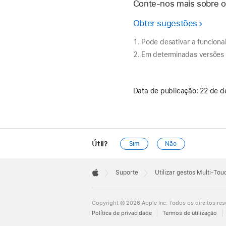
Conte-nos mais sobre o 
Obter sugestões
Pode desativar a funciona
Em determinadas versões 
Data de publicação:
22 de d
Útil?
Sim
Não
Apple
Footer

Suporte
Utilizar gestos Multi-To
Apple
Copyright © 2026 Apple Inc. Todos os direitos res
Política de privacidade
Termos de utilização