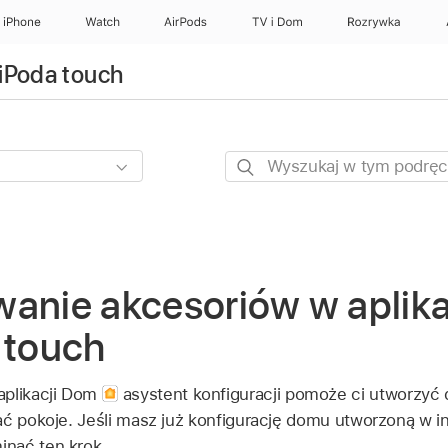
iPhone
Watch
AirPods
TV i Dom
Rozrywka
iPoda touch
Wyszukaj
w
tym
podręczniku
wanie akcesoriów w aplik
 touch
aplikacji Dom
asystent konfiguracji pomoże ci utworzyć
ać pokoje. Jeśli masz już konfigurację domu utworzoną w inn
nąć ten krok.