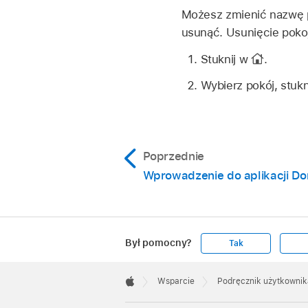
Możesz zmienić nazwę pok
usunąć. Usunięcie poko
Stuknij w
.
Wybierz pokój, stuk
Poprzednie
Wprowadzenie do aplikacji D
Był pomocny?
Tak
Apple
Footer

Wsparcie
Podręcznik użytkownik
Apple