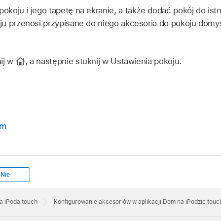
oju i jego tapetę na ekranie, a także dodać pokój do istni
ju przenosi przypisane do niego akcesoria do pokoju domy
nij w
,
a następnie stuknij w Ustawienia pokoju.
om
Nie
a iPoda touch
Konfigurowanie akcesoriów w aplikacji Dom na iPodzie touc