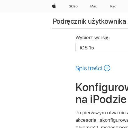
Apple
Sklep
Mac
iPad
Podręcznik użytkownika 
Wybierz wersję:
Spis treści
Konfiguro
na iPodzie
Po pierwszym otwarciu 
akcesoria i skonfigurow
z HomeKit, możesz pomi