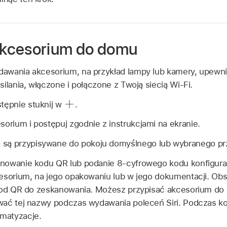
kcesorium do domu
wania akcesorium, na przykład lampy lub kamery, upewnij 
ilania, włączone i połączone z Twoją siecią Wi‑Fi.
stępnie stuknij w
.
sorium i postępuj zgodnie z instrukcjami na ekranie.
 są przypisywane do pokoju domyślnego lub wybranego prz
nowanie kodu QR lub podanie 8‑cyfrowego kodu konfigura
esorium, na jego opakowaniu lub w jego dokumentacji. Obs
 kod QR do zeskanowania. Możesz przypisać akcesorium do 
wać tej nazwy podczas wydawania poleceń Siri. Podczas ko
matyzacje.