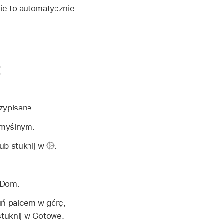
nie to automatycznie
t
zypisane.
omyślnym.
lub stuknij w
.
 Dom.
uń palcem w górę,
stuknij w Gotowe.