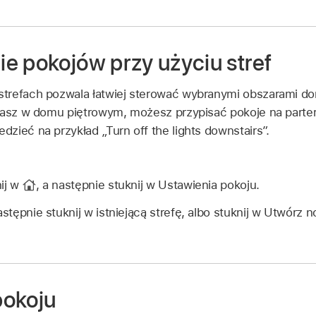
e pokojów przy użyciu stref
trefach pozwala łatwiej sterować wybranymi obszarami dom
kasz w domu piętrowym, możesz przypisać pokoje na parter
edzieć na przykład
„Turn off the lights downstairs”
.
nij w
,
a następnie stuknij w Ustawienia pokoju.
następnie stuknij w istniejącą strefę, albo stuknij w Utwórz
pokoju