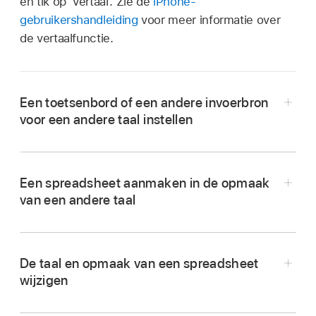
en tik op 'Vertaal'. Zie de
iPhone-
gebruikershandleiding
voor meer informatie over
de vertaalfunctie.
Een toetsenbord of een andere invoerbron
voor een andere taal instellen
Een spreadsheet aanmaken in de opmaak
van een andere taal
De taal en opmaak van een spreadsheet
wijzigen
Ga naar de Instellingen-app
op je iPhone.
Tik op 'Algemeen' > 'Toetsenbord' >