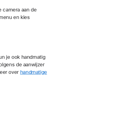
ke camera aan de
t menu en kies
kun je ook handmatig
olgens de aanwijzer
meer over
handmatige