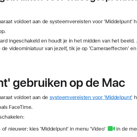
paraat voldoet aan de systeemvereisten voor 'Middelpunt' h
pp.
aard ingeschakeld en houdt je in het midden van het beeld. A
p de videominiatuur van jezelf, tik je op 'Cameraeffecten' e
nt' gebruiken op de Mac
paraat voldoet aan de
systeemvereisten voor 'Middelpunt'
h
oals FaceTime.
tschakelen:
f nieuwer: kies 'Middelpunt' in
menu 'Video'
in de me