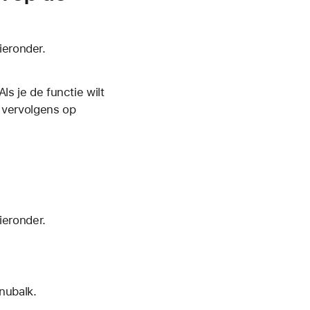
ieronder.
ls je de functie wilt
n vervolgens op
ieronder.
nubalk.