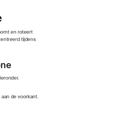
e
omt en roteert
centreerd tijdens
one
ieronder.
 aan de voorkant.