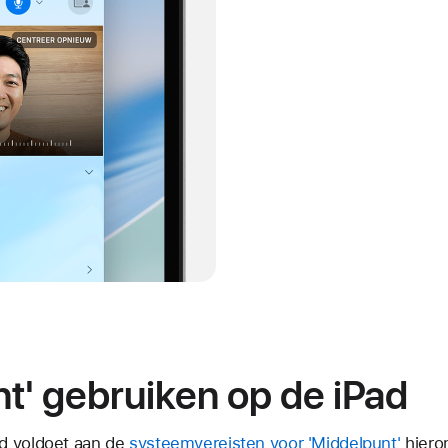
t' gebruiken op de iPad
ad voldoet aan de
systeemvereisten voor 'Middelpunt'
hiero