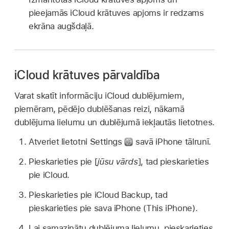
pieejamās iCloud krātuves apjoms ir redzams
ekrāna augšdaļā.
iCloud krātuves pārvaldība
Varat skatīt informāciju iCloud dublējumiem,
piemēram, pēdējo dublēšanas reizi, nākamā
dublējuma lielumu un dublējumā iekļautās lietotnes.
Atveriet lietotni Settings
savā iPhone tālrunī.
Pieskarieties pie [
jūsu vārds
], tad pieskarieties
pie iCloud.
Pieskarieties pie iCloud Backup, tad
pieskarieties pie sava iPhone (This iPhone).
Lai samazinātu dublējuma lielumu, pieskarieties