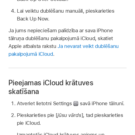
Lai veiktu dublēšanu manuāli, pieskarieties
Back Up Now.
Ja jums nepieciešam palīdzība ar sava iPhone
tālruņa dublēšanu pakalpojumā iCloud, skatiet
Apple atbalsta rakstu
Ja nevarat veikt dublēšanu
pakalpojumā iCloud
.
Pieejamas iCloud krātuves
skatīšana
Atveriet lietotni Settings
savā iPhone tālrunī.
Pieskarieties pie [
jūsu vārds
], tad pieskarieties
pie iCloud.
Izmantotās iCloud krātuves apjoms un