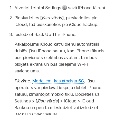
Atveriet lietotni Settings
savā iPhone tālrunī.
Pieskarieties [
jūsu vārds
], pieskarieties pie
iCloud, tad pieskarieties pie iCloud Backup.
Ieslēdziet Back Up This iPhone.
Pakalpojums iCloud katru dienu automātiski
dublēs jūsu iPhone saturu, kad iPhone tālrunis
būs pievienots elektrības avotam, tam būs
bloķēts ekrāns un būs pieejams Wi-Fi
savienojums.
Piezīme.
Modeļiem, kas atbalsta 5G
, jūsu
operators var piedāvāt iespēju dublēt iPhone
saturu, izmantojot mobilo tīklu. Dodieties uz
Settings > [
jūsu vārds
] > iCloud > iCloud
Backup un pēc tam ieslēdziet vai izslēdziet
Back Up Over Cellular.