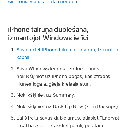
sinhronizēšana ar citām ierīcēm
.
iPhone tālruņa dublēšana,
izmantojot Windows ierīci
Savienojiet iPhone tālruni un datoru, izmantojot
kabeli
.
Sava Windows ierīces lietotnē iTunes
noklikšķiniet uz iPhone pogas, kas atrodas
iTunes loga augšējā kreisajā stūrī.
Noklikšķiniet uz Summary.
Noklikšķiniet uz Back Up Now (zem Backups).
Lai šifrētu savus dublējumus, atlasiet “Encrypt
local backup”, ierakstiet paroli, pēc tam