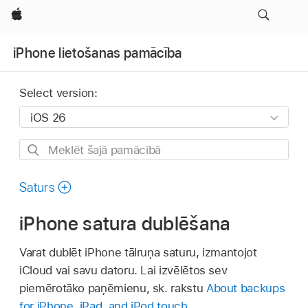
Apple
iPhone lietošanas pamācība
Select version:
Meklēt
šajā
pamācībā
Saturs
iPhone satura dublēšana
Varat dublēt iPhone tālruņa saturu, izmantojot
iCloud vai savu datoru. Lai izvēlētos sev
piemērotāko paņēmienu, sk. rakstu
About backups
for iPhone, iPad, and iPod touch
.