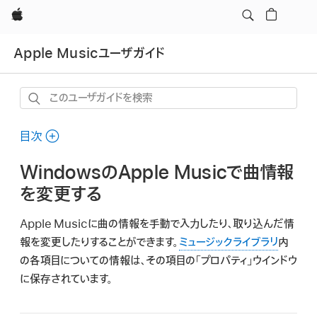
Apple
Apple Musicユーザガイド
こ
の
ユ
目次
ー
WindowsのApple Musicで曲情報
ザ
ガ
を変更する
イ
Apple Musicに曲の情報を手動で入力したり、取り込んだ情
ド
報を変更したりすることができます。
ミュージックライブラリ
内
を
の各項目についての情報は、その項目の「プロパティ」ウインドウ
検
に保存されています。
索