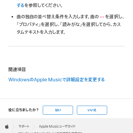
する
を参照してください。
曲の独自の並べ替え条件を入力します。曲の
を選択し、
「プロパティ」を選択し、「読みがな」を選択してから、カス
タムテキストを入力します。
関連項目
WindowsのApple Musicで詳細設定を変更する
役に立ちましたか？
はい
いいえ
Apple
Footer

サポート
Apple Musicユーザガイド
Apple