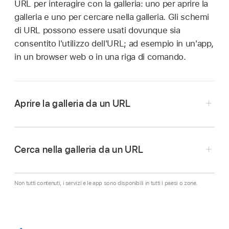
URL per interagire con la galleria: uno per aprire la
galleria e uno per cercare nella galleria. Gli schemi
di URL possono essere usati dovunque sia
consentito l'utilizzo dell'URL; ad esempio in un'app,
in un browser web o in una riga di comando.
Aprire la galleria da un URL
Apri un URL con la seguente struttura:
shortcuts://gallery
Cerca nella galleria da un URL
Comandi Rapidi si apre, mostrando la pagina
Apri un URL con la seguente struttura:
principale della galleria.
shortcuts://gallery/search?
Non tutti contenuti, i servizi e le app sono disponibili in tutti i paesi o zone.
query=Evernote
query
I parametri della
determinano le parole
chiave codificate dell'URL da cercare nella