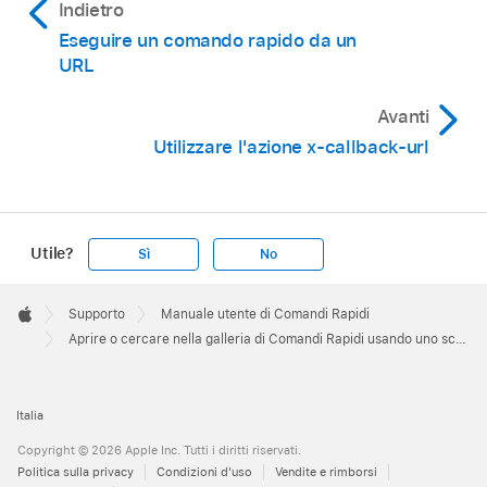
Indietro
galleria.
Eseguire un comando rapido da un
URL
Ad esempio, se vuoi inviare a qualcuno un link
per esplorare le foto disponibili nella galleria,
Avanti
devi indicare al programma di aprire
Utilizzare l'azione x-callback-url
shortcuts://gallery/search?
query=photos
Utile?
Sì
No
Apple
Footer

Supporto
Manuale utente di Comandi Rapidi
Apple
Aprire o cercare nella galleria di Comandi Rapidi usando uno schema URL su iPhone o iPad
Italia
Copyright © 2026 Apple Inc. Tutti i diritti riservati.
Politica sulla privacy
Condizioni d'uso
Vendite e rimborsi