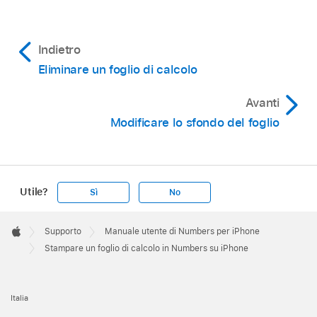
Indietro
Eliminare un foglio di calcolo
Avanti
Modificare lo sfondo del foglio
Utile?
Sì
No
Apple
Footer

Supporto
Manuale utente di Numbers per iPhone
Apple
Stampare un foglio di calcolo in Numbers su iPhone
Italia