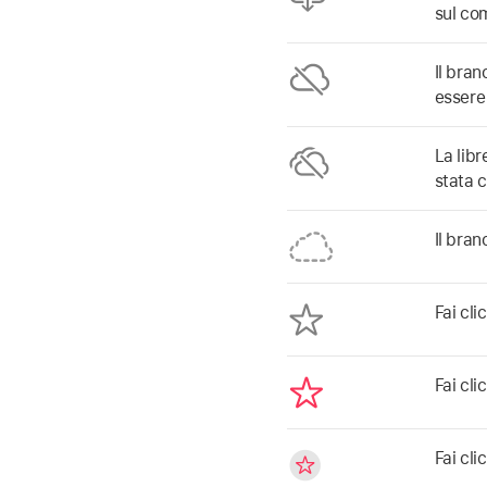
sul co
Il bran
essere
La libr
stata c
Il bra
Fai cl
Fai cl
Fai cl