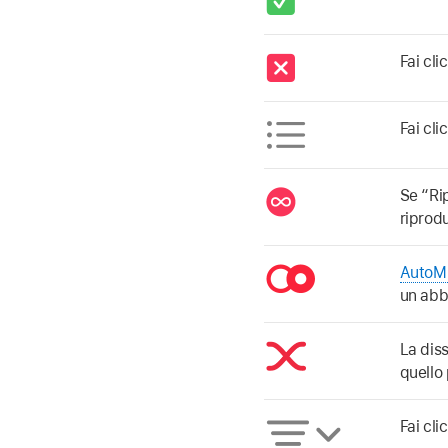
Fai cli
Fai cli
Se “Ri
riprod
AutoM
un abb
La dis
quello
Fai cli