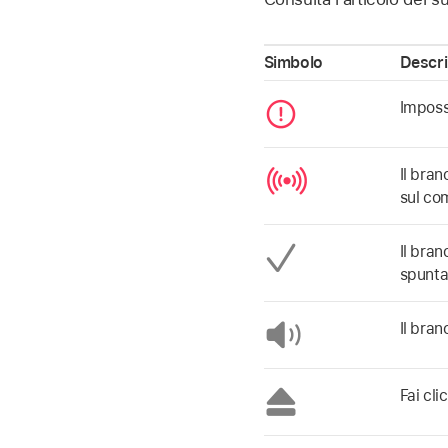
Simbolo
Descri
Imposs
Il bran
sul co
Il bran
spunta
Il bran
Fai cli