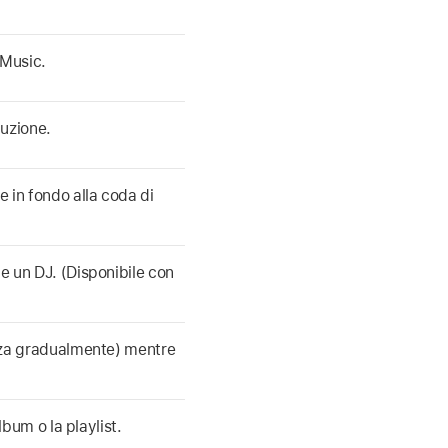
 Music.
duzione.
 in fondo alla coda di
me un DJ. (Disponibile con
 alza gradualmente) mentre
lbum o la playlist.