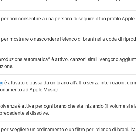
c per non consentire a una persona di seguire il tuo profilo Apple
c per mostrare o nascondere l’elenco di brani nella coda di ripro
produzione automatica” è attivo, canzoni simili vengono aggiunte
uzione.
ix
è attivato e passa da un brano all’altro senza interruzioni, co
onamento ad Apple Music)
solvenza è attiva per ogni brano che sta iniziando (il volume si
 precedente si dissolve.
c per scegliere un ordinamento o un filtro per l’elenco di brani. l’a