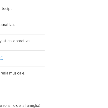
rtecipi.
aborativa.
ylist collaborativa.
le
.
ibreria musicale.
ersonali o della famiglia)