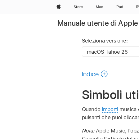
Apple
Store
Mac
iPad
i
Manuale utente di Apple
Seleziona versione:
Indice
Simboli ut
Quando
importi
musica e 
pulsanti che puoi cliccar
Nota:
Apple Music, l’opz
Consulta l’articolo del 