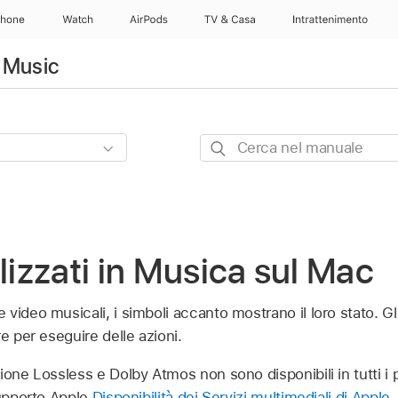
Phone
Watch
AirPods
TV & Casa
Intrattenimento
 Music
Cerca
nel
manuale
ilizzati in Musica sul Mac
video musicali, i simboli accanto mostrano il loro stato. Gli
e per eseguire delle azioni.
ione Lossless e Dolby Atmos non sono disponibili in tutti i pa
supporto Apple
Disponibilità dei Servizi multimediali di Apple
.