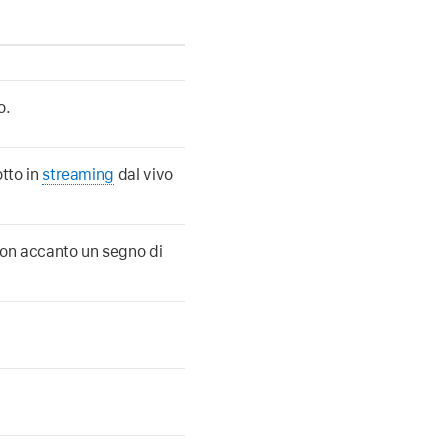
o.
otto in
streaming
dal vivo
 con accanto un segno di