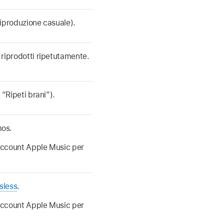
 riproduzione casuale).
 riprodotti ripetutamente.
 “Ripeti brani”).
mos.
 account Apple Music per
sless
.
 account Apple Music per