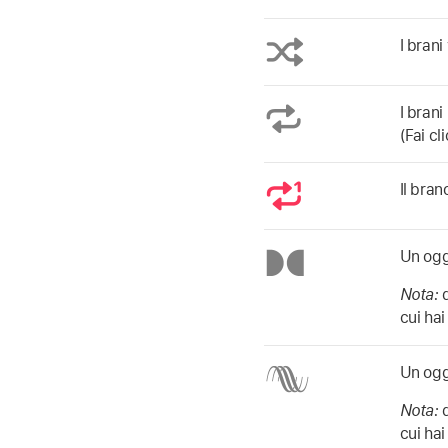
I brani
I brani
(Fai cl
Il bran
Un ogg
Nota:
cui ha
Un ogg
Nota:
cui ha