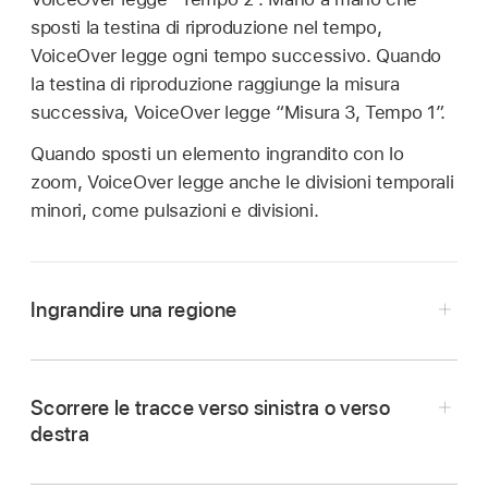
sposti la testina di riproduzione nel tempo,
VoiceOver legge ogni tempo successivo. Quando
la testina di riproduzione raggiunge la misura
successiva, VoiceOver legge “Misura 3, Tempo 1”.
Quando sposti un elemento ingrandito con lo
zoom, VoiceOver legge anche le divisioni temporali
minori, come pulsazioni e divisioni.
Ingrandire una regione
Vai su una regione qualsiasi, ruota il rotore di
VoiceOver su Zoom, quindi scorri verso il basso
Scorrere le tracce verso sinistra o verso
per ingrandire o verso l’alto per ridurre.
destra