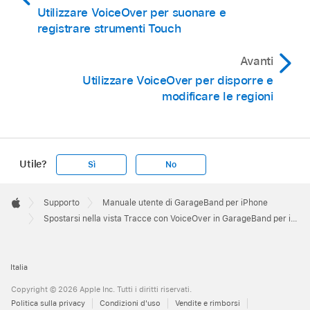
traccia”, quindi scorri verso l’alto o verso il
o verso il basso per spostare la testina di
senti tre toni ascendenti.
Utilizzare VoiceOver per suonare e
basso.
riproduzione di incrementi di una misura.
registrare strumenti Touch
Trascina verticalmente per spostare la traccia
Spostati sul pulsante “Intestazioni traccia”,
verso l’alto o verso il basso.
Avanti
quindi tocca due volte.
Utilizzare VoiceOver per disporre e
Quando trascini la traccia, VoiceOver legge ad
modificare le regioni
alta voce la nuova posizione rispetto alle altre
tracce.
Utile?
Sì
No
Apple
Footer

Supporto
Manuale utente di GarageBand per iPhone
Apple
Spostarsi nella vista Tracce con VoiceOver in GarageBand per iPhone
Italia
Copyright © 2026 Apple Inc. Tutti i diritti riservati.
Politica sulla privacy
Condizioni d'uso
Vendite e rimborsi