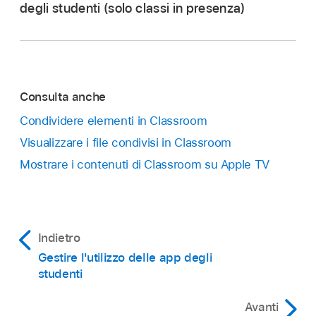
degli studenti (solo classi in presenza)
Consulta anche
Condividere elementi in Classroom
In Classroom
,
seleziona
Classi nella barra
Visualizzare i file condivisi in Classroom
laterale, quindi seleziona una classe.
Mostrare i contenuti di Classroom su Apple TV
Seleziona lo studente o gli studenti di cui
Seleziona lo studente o gli studenti di cui
desideri visualizzare lo schermo:
desideri bloccare o sbloccare lo schermo:
Tutti gli studenti:
seleziona “Tutti gli
Tutti gli studenti:
seleziona “Tutti gli
Indietro
studenti” nella barra laterale.
studenti” nella barra laterale.
Gestire l'utilizzo delle app degli
studenti
Un gruppo specifico:
seleziona un gruppo
Un gruppo specifico:
seleziona un gruppo
esistente nella barra laterale. Puoi anche
Avanti
esistente nella barra laterale. Puoi anche