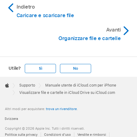
Indietro
Caricare e scaricare file
Avanti
Organizzare file e cartelle
Utile?
Sì
No
Apple
Footer

Supporto
Manuale utente di iCloud.com per iPhone
Apple
Visualizzare file e cartelle in iCloud Drive su iCloud.com
Altri modi per acquistare:
trova un rivenditore
.
Svizzera
Copyright © 2026 Apple Inc. Tutti i diritti riservati.
Politica sulla privacy
Condizioni d'uso
Vendite e rimborsi