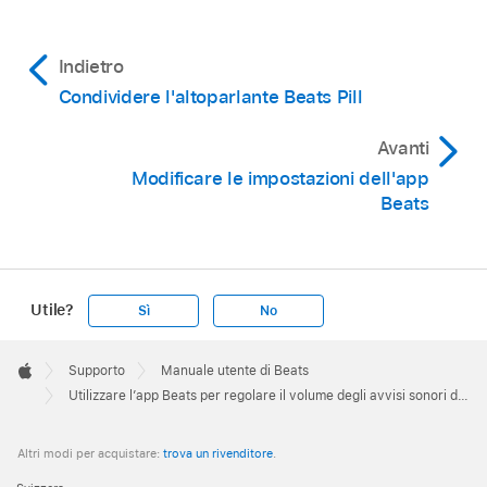
Indietro
Condividere l'altoparlante Beats Pill
Avanti
Modificare le impostazioni dell'app
Beats
Utile?
Sì
No
Apple
Footer

Supporto
Manuale utente di Beats
Apple
Utilizzare l’app Beats per regolare il volume degli avvisi sonori dell’altoparlante Beats Pill
Altri modi per acquistare:
trova un rivenditore
.