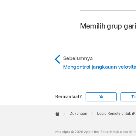
Untuk melihat kontr
Di Logic Remote, ke
Untuk melihat kontr
Memilih grup gar
Untuk melihat kontr
Catatan:
Pengiriman 
Ketuk atau gesek gar
Sebelumnya
Mengontrol jangkauan velosit
Bermanfaat?
Ya
Ti
Apple
Gesek ke kiri atau k
Footer

Dukungan
Logic Remote untuk iP
Apple
Hak cipta © 2026 Apple Inc. Seluruh hak cipta dil