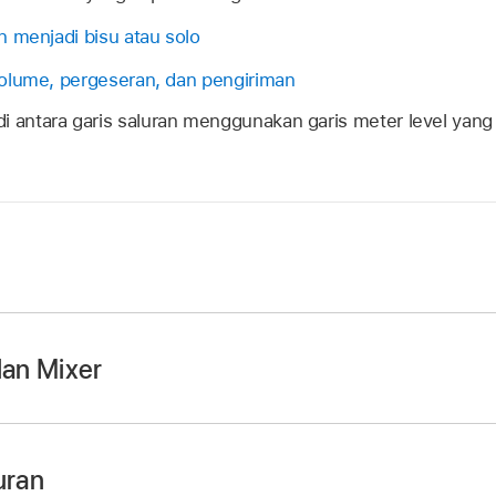
 menjadi bisu atau solo
olume, pergeseran, dan pengiriman
i antara garis saluran menggunakan garis meter level yang
tuk tombol Tampilan
di bar kontrol, lalu ketuk Mixer.
an Mixer
udar Volume:
Ketuk Volume.
uran