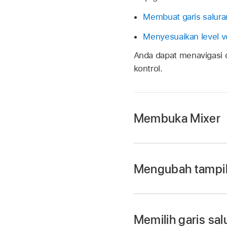
Membuat garis saluran
Menyesuaikan level v
Anda dapat menavigasi d
kontrol.
Membuka Mixer
Di Logic Remote, ke
Mengubah tampil
Untuk melihat pem
Memilih garis sal