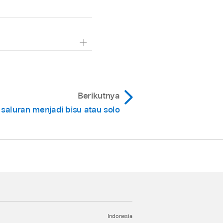
an nomor.
n di track apa pun.
Berikutnya
saluran menjadi bisu atau solo
Indonesia