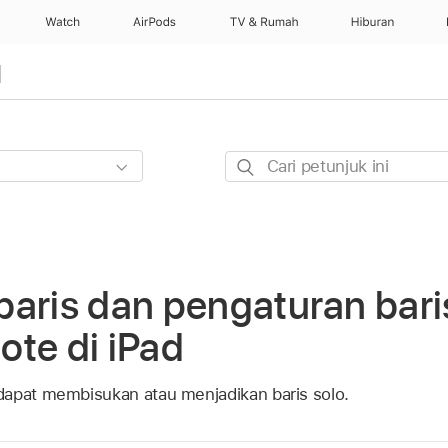
Watch
AirPods
TV & Rumah
Hiburan
d
Cari
petunjuk
ini
baris dan pengaturan bar
te di iPad
dapat membisukan atau menjadikan baris solo.