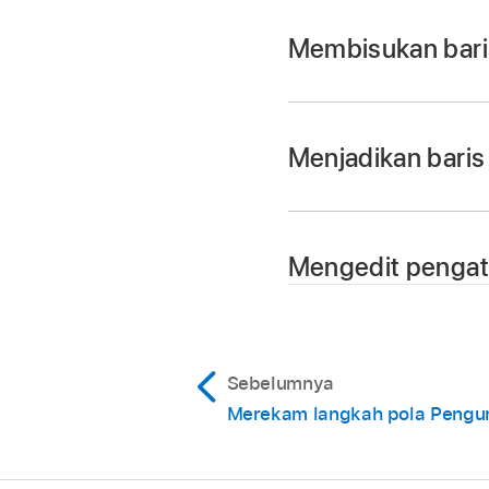
Membisukan bari
Di Logic Remote, ke
Ketuk tombol Bisuka
Menjadikan baris
Di Logic Remote, ke
Ketuk tombol Solo l
Mengedit pengat
Di Logic Remote, ket
berikut:
Sebelumnya
Merekam langkah pola Pengu