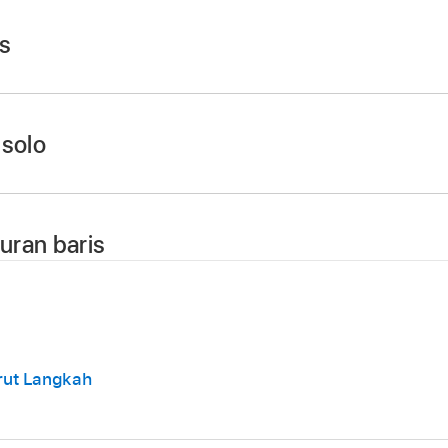
s
tuk tombol Bisukan
di header baris.
n lagi untuk membunyikan baris.
 solo
tuk tombol Solo
di header baris.
agi untuk membunyikan baris.
uran baris
uk header baris untuk menampilkan Pengaturan Baris, lalu 
rut Langkah