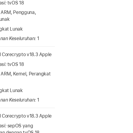
asi:
tvOS 18
:
ARM, Pengguna,
unak
gkat Lunak
nan Keseluruhan:
1
 Corecrypto v18.3 Apple
asi:
tvOS 18
:
ARM, Kernel, Perangkat
gkat Lunak
nan Keseluruhan:
1
 Corecrypto v18.3 Apple
asi:
sepOS yang
ikan dengan
tvOS 18