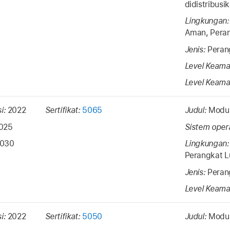
didistribus
Lingkungan
Aman, Peran
Jenis:
Peran
Level Keama
Level Keama
si:
2022
Sertifikat:
5065
Judul:
Modul
025
Sistem oper
2030
Lingkungan
Perangkat L
Jenis:
Peran
Level Keama
si:
2022
Sertifikat:
5050
Judul:
Modul