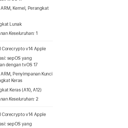
:
ARM, Kernel, Perangkat
gkat Lunak
nan Keseluruhan:
1
 Corecrypto v14 Apple
asi:
sepOS yang
ikan dengan
tvOS 17
:
ARM, Penyimpanan Kunci
gkat Keras
kat Keras (A10, A12)
nan Keseluruhan:
2
 Corecrypto v14 Apple
asi:
sepOS yang