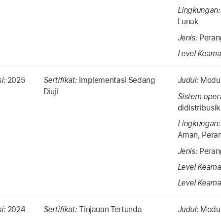
Lingkungan
Lunak
Jenis:
Peran
Level Keama
si:
2025
Sertifikat:
Implementasi Sedang
Judul:
Modul
Diuji
Sistem oper
didistribus
Lingkungan
Aman, Peran
Jenis:
Peran
Level Keama
Level Keama
si:
2024
Sertifikat:
Tinjauan Tertunda
Judul:
Modul