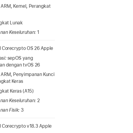
:
ARM, Kernel, Perangkat
gkat Lunak
nan Keseluruhan:
1
 Corecrypto OS 26 Apple
asi:
sepOS yang
ikan dengan
tvOS 26
:
ARM, Penyimpanan Kunci
gkat Keras
gkat Keras (A15)
nan Keseluruhan:
2
nan Fisik:
3
 Corecrypto v18.3 Apple