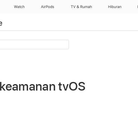
Watch
AirPods
TV & Rumah
Hiburan
e
si keamanan tvOS