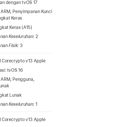
ikan dengan
tvOS 17
:
ARM, Penyimpanan Kunci
gkat Keras
gkat Keras (A15)
nan Keseluruhan:
2
nan Fisik:
3
 Corecrypto v13 Apple
asi:
tvOS 16
:
ARM, Pengguna,
unak
gkat Lunak
nan Keseluruhan:
1
 Corecrypto v13 Apple