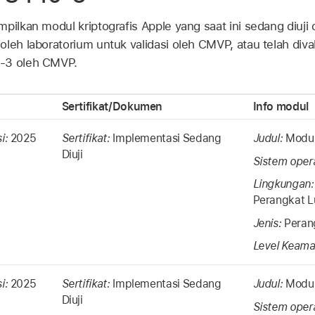
pilkan modul kriptografis Apple yang saat ini sedang diuji 
leh laboratorium untuk validasi oleh CMVP, atau telah divali
0-3 oleh CMVP.
Sertifikat/Dokumen
Info modul
si:
2025
Sertifikat:
Implementasi Sedang
Judul:
Modul
Diuji
Sistem oper
Lingkungan
Perangkat L
Jenis:
Peran
Level Keama
si:
2025
Sertifikat:
Implementasi Sedang
Judul:
Modul
Diuji
Sistem oper