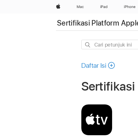
Apple
Mac
iPad
iPhone
Sertifikasi Platform Appl
Cari
petunjuk
ini
Daftar Isi
Sertifika