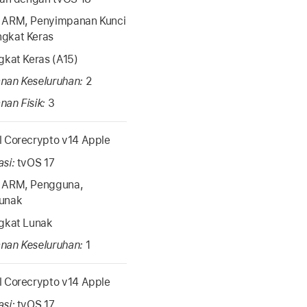
:
ARM, Penyimpanan Kunci
gkat Keras
gkat Keras (A15)
nan Keseluruhan:
2
nan Fisik:
3
 Corecrypto v14 Apple
asi:
tvOS 17
:
ARM, Pengguna,
unak
gkat Lunak
nan Keseluruhan:
1
 Corecrypto v14 Apple
asi:
tvOS 17