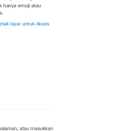
k hanya emoji atau
e.
letak layar untuk Akses
s halaman, atau masukkan