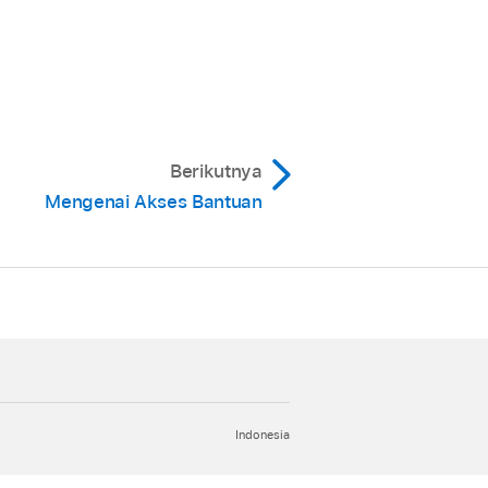
Berikutnya
Mengenai Akses Bantuan
Indonesia