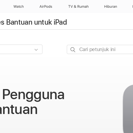
Watch
AirPods
TV & Rumah
Hiburan
s Bantuan untuk iPad
Cari
petunjuk
ini
k Pengguna
antuan