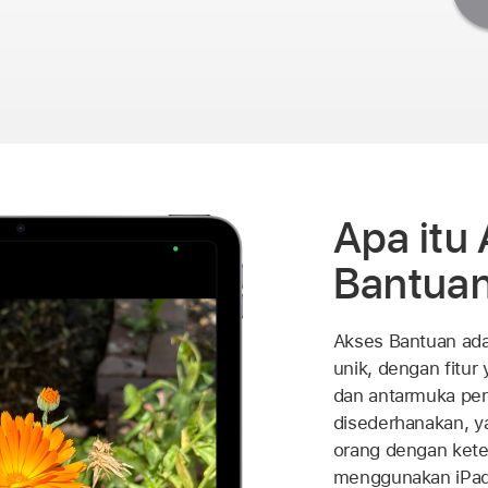
Apa itu
Bantua
Akses Bantuan ad
unik, dengan fitur
dan antarmuka pe
disederhanakan, 
orang dengan kete
menggunakan iPad