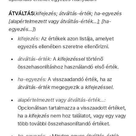
ÁTVÁLTÁS
(
kifejezés; átváltás-érték; ha-egyezés
[alapértelmezett vagy átváltás-érték…]; [ha-
egyezés…]
)
kifejezés:
Az értékek azon listája, amelyet
egyezés ellenében szeretne ellenőrizni.
átváltás-érték:
A
kifejezéssel
történő
összehasonlításhoz használandó első érték.
ha-egyezés:
A visszaadandó érték, ha az
átváltás-érték
megegyezik a
kifejezéssel
.
alapértelmezett vagy átváltás-érték…:
Opcionálisan tartalmazza a visszaadott értéket,
ha a
kifejezés
nem hoz találatot, vagy egy vagy
több további összehasonlítandó értéket.