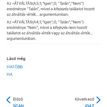
Az =ÁTVÁLTÁS(A3;1;"Igen";0; "Talán";"Nem")
eredménye "Talán", mivel a
kifejezés
találatot hozott
az
átváltás-érték…
argumentumban.
Az =ÁTVÁLTÁS(A4;1;"Igen";0; "Talán";"Nem")
eredménye "Nem", mivel a
kifejezés
nem hozott
találatot az
átváltás-érték
vagy az
átváltás-érték…
argumentumban.
Lásd még
HATÖBB
HA
Előző
Következő
SCAN
IGAZ