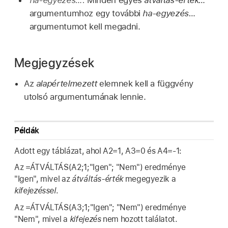
ha-egyezés…:
Minden egyes
átváltás-érték…
argumentumhoz egy további
ha-egyezés…
argumentumot kell megadni.
Megjegyzések
Az
alapértelmezett
elemnek kell a függvény
utolsó argumentumának lennie.
Példák
Adott egy táblázat, ahol A2=1, A3=0 és A4=-1:
Az =ÁTVÁLTÁS(A2;1;"Igen"; "Nem") eredménye
"Igen", mivel az
átváltás-érték
megegyezik a
kifejezéssel
.
Az =ÁTVÁLTÁS(A3;1;"Igen"; "Nem") eredménye
"Nem", mivel a
kifejezés
nem hozott találatot.