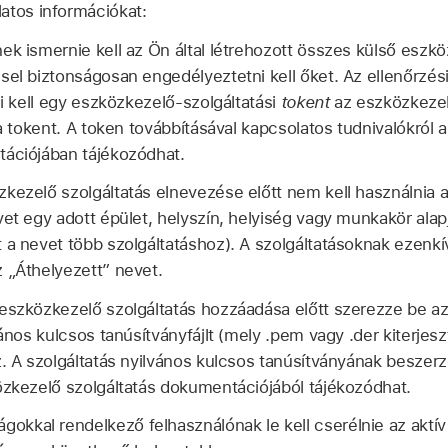
atos információkat:
ek ismernie kell az Ön által létrehozott összes külső eszkö
sel biztonságosan engedélyeztetni kell őket. Az ellenőrzési
ni kell egy eszközkezelő-szolgáltatási
tokent
az eszközkezel
 a tokent. A token továbbításával kapcsolatos tudnivalókról
tációjában tájékozódhat.
zkezelő szolgáltatás elnevezése előtt nem kell használnia a
vet egy adott épület, helyszín, helyiség vagy munkakör ala
 a nevet több szolgáltatáshoz). A szolgáltatásoknak ezenk
 „Áthelyezett” nevet.
eszközkezelő szolgáltatás hozzáadása előtt szerezze be a
lvános kulcsos tanúsítványfájlt (mely .pem vagy .der kiterje
z. A szolgáltatás nyilvános kulcsos tanúsítványának beszer
özkezelő szolgáltatás dokumentációjából tájékozódhat.
gokkal rendelkező felhasználónak le kell cserélnie az aktív