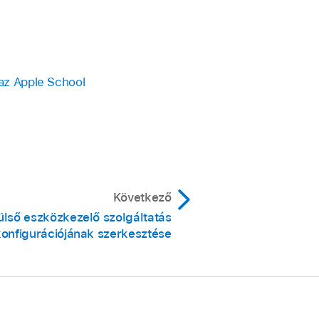
az Apple School
Következő
ülső eszközkezelő szolgáltatás
konfigurációjának szerkesztése