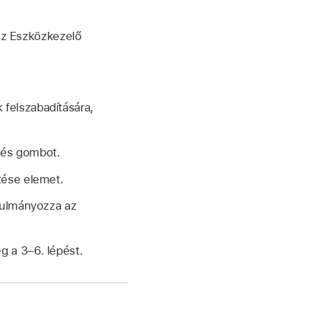
az Eszközkezelő
.
 felszabadítására,
ntés gombot.
tése elemet.
anulmányozza az
g a 3–6. lépést.