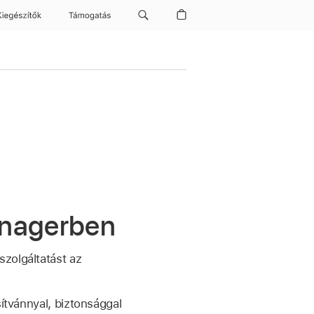
Kiegészítők
Támogatás
anagerben
zolgáltatást az
sítvánnyal, biztonsággal