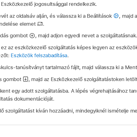
 Eszközkezelő jogosultsággal rendelkezik.
evét az oldalsáv alján, és válassza ki a Beállítások
,
majd 
endelése elemet
.
áadás gombot
,
majd adjon egyedi nevet a szolgáltatásnak
 ez az eszközkezelő szolgáltatás képes legyen az eszközök
ezőt:
Eszközök felszabadítása
.
oskulcs-tanúsítványt tartalmazó fájlt, majd válassza ki a Me
tés gombot
,
majd az Eszközkezelő szolgáltatástoken letöl
tokent egy adott szolgáltatásba. A lépés végrehajtásához t
ltatás dokumentációját.
 szolgáltatást kíván hozzáadni, mindegyiknél ismételje me