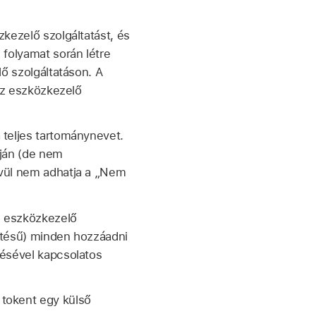
zkezelő szolgáltatást, és
 folyamat során létre
ő szolgáltatáson. A
 az eszközkezelő
 teljes tartománynevet.
pján (de nem
ívül nem adhatja a „Nem
z eszközkezelő
sztésű) minden hozzáadni
zésével kapcsolatos
 tokent egy külső