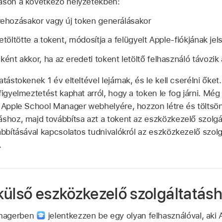
táson a következő helyzetekben:
trehozásakor vagy új token generálásakor
letöltötte a tokent, módosítja a
felügyelt Apple-fiókjának
jel
ént akkor, ha az eredeti tokent letöltő felhasználó távozik 
atástokenek 1 év elteltével lejárnak, és le kell cserélni őke
igyelmeztetést kaphat arról, hogy a token le fog járni. Még j
z Apple School Manager webhelyére, hozzon létre és töltsön 
áshoz, majd továbbítsa azt a tokent az eszközkezelő szolgál
vábbításával kapcsolatos tudnivalókról az eszközkezelő szo
.
külső eszközkezelő szolgáltatás
anagerben
jelentkezzen be egy olyan felhasználóval, aki 