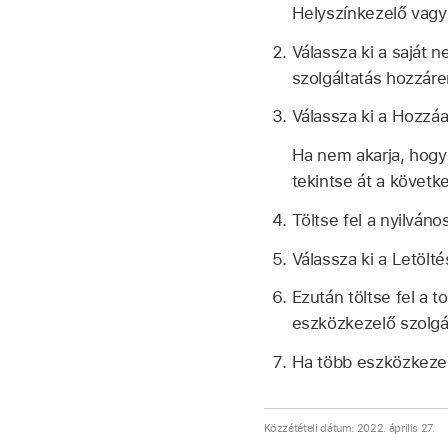
Helyszínkezelő vagy
Válassza ki a saját n
szolgáltatás hozzár
Válassza ki a Hozz
Ha nem akarja, hogy
tekintse át a követk
Töltse fel a nyilván
Válassza ki a Letöl
Ezután töltse fel a 
eszközkezelő szolgá
Ha több eszközkezelő
Közzétételi dátum: 2022. április 27.