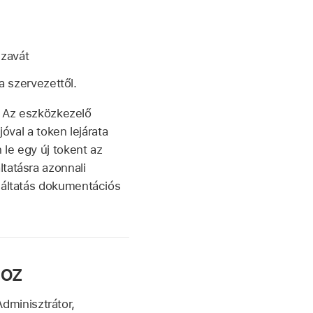
szavát
a szervezettől.
t. Az eszközkezelő
óval a token lejárata
le egy új tokent az
tatásra azonnali
lgáltatás dokumentációs
hoz
Adminisztrátor,