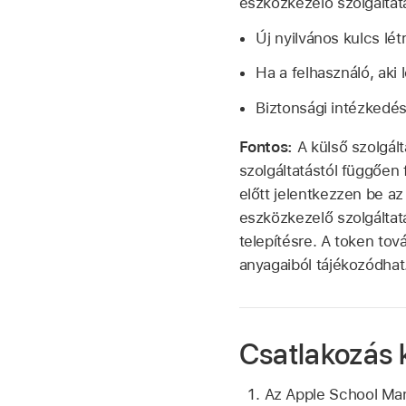
eszközkezelő szolgálta
Új nyilvános kulcs lé
Ha a felhasználó, aki 
Biztonsági intézkedésk
Fontos:
A külső szolgált
szolgáltatástól függően f
előtt jelentkezzen be a
eszközkezelő szolgáltat
telepítésre. A token to
anyagaiból tájékozódhat
Csatlakozás 
Az Apple School M