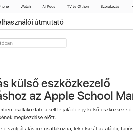
Phone
Watch
AirPods
TV és Otthon
Szórakozás
lhasználói útmutató
ás külső eszközkezelő
táshoz az Apple School M
ben csatlakoztatnia kell legalább egy külső eszközkezelő s
sének megkezdése előtt.
lő szolgáltatáshoz csatlakozna, tekintse át az alábbi, tanú