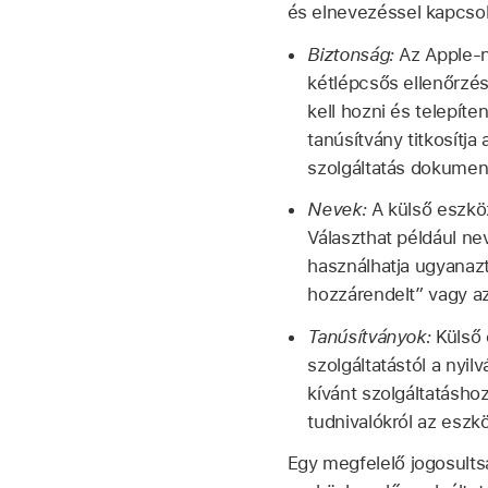
és elnevezéssel kapcsol
Biztonság:
Az Apple-n
kétlépcsős ellenőrzés
kell hozni és telepíte
tanúsítvány titkosítja
szolgáltatás dokumen
Nevek:
A külső eszkö
Választhat például ne
használhatja ugyanazt
hozzárendelt” vagy az
Tanúsítványok:
Külső 
szolgáltatástól a nyi
kívánt szolgáltatásho
tudnivalókról az eszk
Egy megfelelő jogosultsá