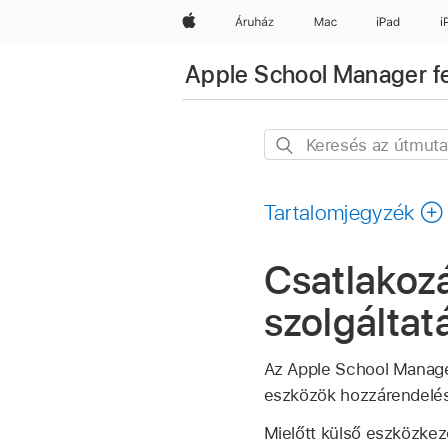
Apple
Áruház
Mac
iPad
i
Apple School Manager fe
Keresés
az
útmutatóban
Tartalomjegyzék
Csatlakoz
szolgálta
Az Apple School Manager
eszközök hozzárendelé
Mielőtt külső eszközkeze