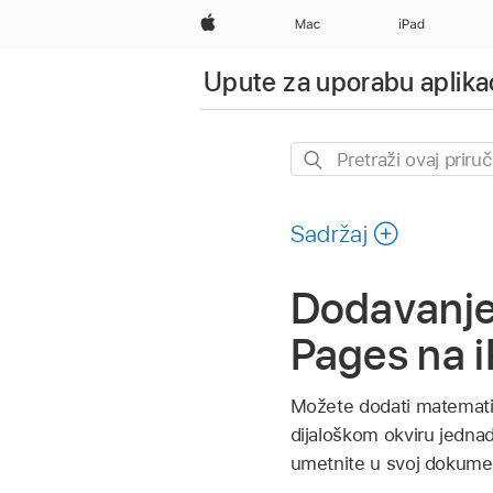
Apple
Mac
iPad
Upute za uporabu aplika
Pretraži
ovaj
priručnik
Sadržaj
Dodavanje 
Pages na 
Možete dodati matematič
dijaloškom okviru jedna
umetnite u svoj dokume