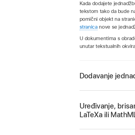
Kada dodajete jednadž
tekstom tako da bude na 
pomični objekt na strani
stranica
nove se jednadžb
U dokumentima s obradom
unutar tekstualnih okvira 
Dodavanje jedna
Idite u aplikaciju Pa
Otvorite dokument i 
Uređivanje, brisa
LaTeXa ili MathM
Postavite jednad
oblik, ili ćeliju 