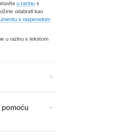
stavite
u razinu
s
možete odabrati kao
umentu s rasporedom
e u razinu s tekstom
ta pomoću
, tekstualni okvir ili