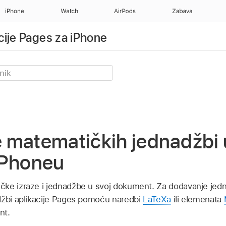
iPhone
Watch
AirPods
Zabava
cije Pages za iPhone
matematičkih jednadžbi u 
iPhoneu
ke izraze i jednadžbe u svoj dokument. Za dodavanje jedn
džbi aplikacije Pages pomoću naredbi
LaTeXa
ili elemenata
nt.