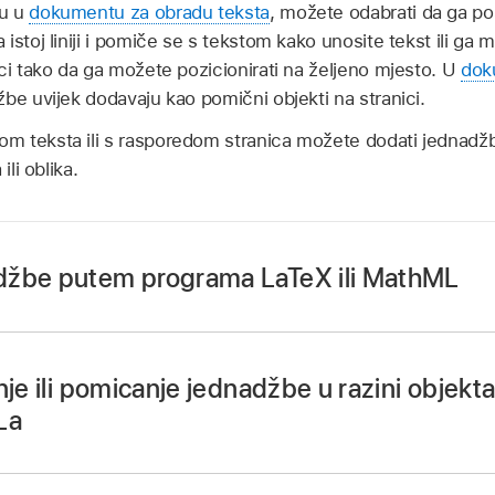
bu u
dokumentu za obradu teksta
, možete odabrati da ga po
istoj liniji i pomiče se s tekstom kako unosite tekst ili ga 
ci tako da ga možete pozicionirati na željeno mjesto. U
dok
e uvijek dodavaju kao pomični objekti na stranici.
 teksta ili s rasporedom stranica možete dodati jednadžb
ili oblika.
džbe putem programa LaTeX ili MathML
ges
na iPhoneu.
zatim učinite jedno od sljedećeg:
nje ili pomicanje jednadžbe u razini objek
La
žbu u razini s tekstom:
Postavite točku umetanja u neki tekst
tablice ili odaberite tekst koji želite zamijeniti jednadžbom.