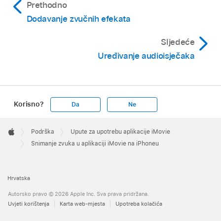
Prethodno
Dodavanje zvučnih efekata
Sljedeće
Uređivanje audioisječaka
Korisno?
Da
Ne
Apple
Footer

Podrška
Upute za upotrebu aplikacije iMovie
Apple
Snimanje zvuka u aplikaciji iMovie na iPhoneu
Hrvatska
Autorsko pravo © 2026 Apple Inc. Sva prava pridržana.
Uvjeti korištenja
Karta web-mjesta
Upotreba kolačića