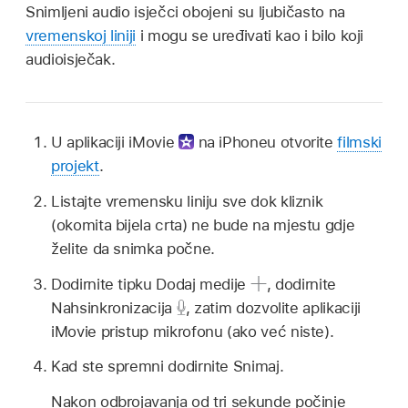
Snimljeni audio isječci obojeni su ljubičasto na
vremenskoj liniji
i mogu se uređivati kao i bilo koji
audioisječak.
U aplikaciji iMovie
na iPhoneu otvorite
filmski
projekt
.
Listajte vremensku liniju sve dok kliznik
(okomita bijela crta) ne bude na mjestu gdje
želite da snimka počne.
Dodirnite tipku Dodaj medije
,
dodirnite
Nahsinkronizacija
,
zatim dozvolite aplikaciji
iMovie pristup mikrofonu (ako već niste).
Kad ste spremni dodirnite Snimaj.
Nakon odbrojavanja od tri sekunde počinje