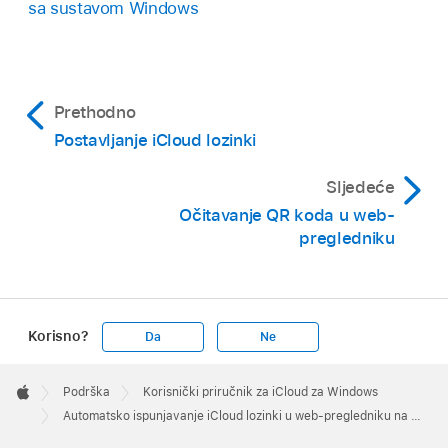
sa sustavom Windows
Prethodno
Postavljanje iCloud lozinki
Sljedeće
Očitavanje QR koda u web-
pregledniku
Korisno?
Da
Ne
Apple
Footer

Podrška
Korisnički priručnik za iCloud za Windows
Apple
Automatsko ispunjavanje iCloud lozinki u web‑pregledniku na Windows računalu