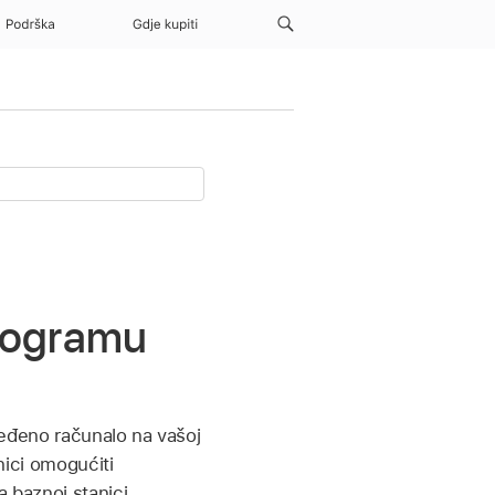
Podrška
Gdje kupiti
programu
dređeno računalo na vašoj
anici omogućiti
a baznoj stanici