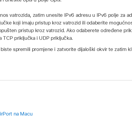
nos vatrozida, zatim unesite IPv6 adresu u IPv6 polje za a
ljučke koji imaju pristup kroz vatrozid ili odaberite mogućno
dopušten pristup kroz vatrozid. Ako odaberete određene prik
ja TCP priključka i UDP priključka.
biste spremili promjene i zatvorite dijaloški okvir te zatim kl
irPort na Macu