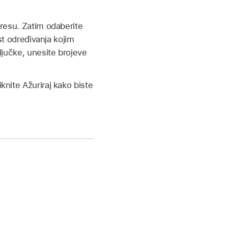
dresu. Zatim odaberite
st određivanja kojim
ljučke, unesite brojeve
iknite Ažuriraj kako biste