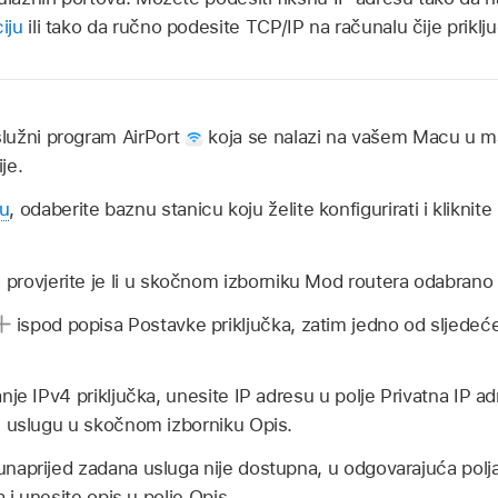
iju
ili tako da ručno podesite TCP/IP na računalu čije priklj
uslužni program AirPort
koja se nalazi na vašem Macu u m
je.
du
, odaberite baznu stanicu koju želite konfigurirati i kliknit
m provjerite je li u skočnom izborniku Mod routera odabran
ispod popisa Postavke priključka, zatim jedno od sljedeć
je IPv4 priključka, unesite IP adresu u polje Privatna IP ad
 uslugu u skočnom izborniku Opis.
unaprijed zadana usluga nije dostupna, u odgovarajuća polj
a i unesite opis u polje Opis.