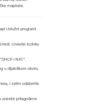
učke mapirate.
api Uslužni programi
e Uredi. Unesite lozinku
o "DHCP i NAT".
eg u dijaloškom okviru
resa, i zatim odaberite
a unesite prilagođene