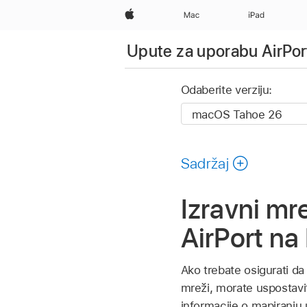
Apple
Mac
iPad
Upute za uporabu AirPo
Odaberite verziju:
Sadržaj
Izravni m
AirPort n
Ako trebate osigurati da
mreži, morate uspostaviti
informacije o mapiranju 