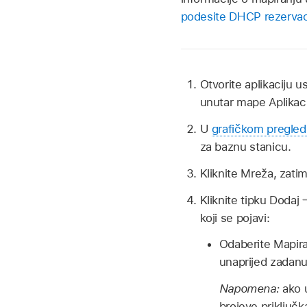
podesite DHCP rezervac
Otvorite aplikaciju 
unutar mape Aplikaci
U
grafičkom pregle
za baznu stanicu.
Kliknite Mreža, zati
Kliknite tipku Dodaj
koji se pojavi:
Odaberite Mapiran
unaprijed zadanu
Napomena:
ako 
brojeve priključk