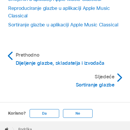
Reproduciranje glazbe u aplikaciji Apple Music
Classical
Sortiranje glazbe u aplikaciji Apple Music Classical
Prethodno
Dijeljenje glazbe, skladatelja i izvođača
Sljedeće
Sortiranje glazbe
Korisno?
Da
Ne
Apple
Footer

Podrška