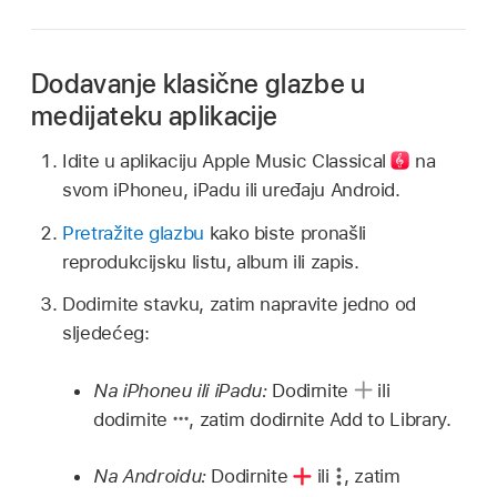
Dodavanje klasične glazbe u
medijateku aplikacije
Idite u
aplikaciju
Apple Music Classical
na
svom iPhoneu, iPadu ili uređaju Android.
Pretražite glazbu
kako biste pronašli
reprodukcijsku listu, album ili zapis.
Dodirnite stavku, zatim napravite jedno od
sljedećeg:
Na iPhoneu ili iPadu:
Dodirnite
ili
dodirnite
, zatim dodirnite Add to Library.
Na Androidu:
Dodirnite
ili
,
zatim