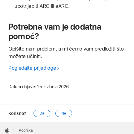
upotrijebiti ARC ili eARC.
Potrebna vam je dodatna
pomoć?
Opišite nam problem, a mi ćemo vam predložiti što
možete učiniti.
Pogledajte prijedloge
Datum objave:
25. svibnja 2026.
Korisno?
Da
Ne
Apple
Footer

Podrška