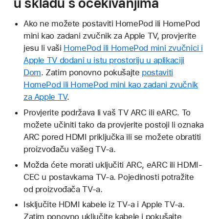
u skladu s očekivanjima
Ako ne možete postaviti HomePod ili HomePod
mini kao zadani zvučnik za Apple TV, provjerite
jesu li vaši
HomePod ili HomePod mini zvučnici i
Apple TV dodani u istu prostoriju u aplikaciji
Dom
. Zatim ponovno pokušajte
postaviti
HomePod ili HomePod mini kao zadani zvučnik
za Apple TV
.
Provjerite podržava li vaš TV ARC ili eARC. To
možete učiniti tako da provjerite postoji li oznaka
ARC pored HDMI priključka ili se možete obratiti
proizvođaču vašeg TV-a.
Možda ćete morati uključiti ARC, eARC ili HDMI-
CEC u postavkama TV-a. Pojedinosti potražite
od proizvođača TV-a.
Isključite HDMI kabele iz TV-a i Apple TV-a.
Zatim ponovno uključite kabele i pokušajte