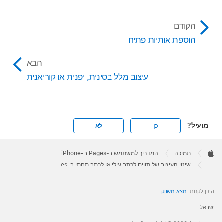
הקודם
הוספת אותיות פתיח
הבא
עיצוב מלל בסינית, יפנית או קוריאנית
מועיל?
כן
לא
Apple
Footer

תמיכה
המדריך למשתמש ב-Pages ב-iPhone
Apple
שינוי העיצוב של תווים לכתב עילי או לכתב תחתי ב‑Pages ב‑iPhone
היכן לקנות:
מצא משווק
.
ישראל