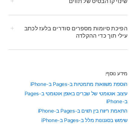
שינוי קו הבסיס של תווים
בחר/י את המלל
שברצונך לשנות והקש/י על
.
הקש/י על
במקטע ״גופן״ של כלי הבקרה.
הפיכת סיומות מספרים סודרים בלעז לכתב
עילי תוך כדי ההקלדה
אם אינך רואה את פקדי המלל, הקש/י על ״מלל״ או
״תא״.
הקש/י על אפשרות של קו בסיס (כתב עילי או כתב
תחתי).
הקש/י על
ולאחר מכן הקש/י על ״תיקון אוטומטי״.
מידע נוסף:
הפעל/י את האפשרות ״סיומות מספרים״ ולאחר מכן
הוספת משוואות מתמטיות ב‑Pages ב‑iPhone
הקש/י על ״סיום״ בראש המסך.
עיצוב אוטומטי של שברים באופן אוטומטי ב‑Pages
ב‑iPhone
התאמת ריווח בין תווים ב‑Pages ב‑iPhone
שימוש בסגנונות מלל ב‑Pages ב‑iPhone