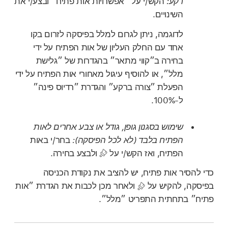
רקע:
הקש/י על ״אפשרויות אות פתיח״ ובצע/י את
השינויים.
לדוגמה, ניתן לגרום למלל בפיסקה לזרום בקו
אחד עם החלק העליון של אות הפתיח על ידי
בחירה ב״קווי מתאר״ בהגדרות של ״גלישת
מלל״, או להוסיף עיגול מאחורי אות הפתיח על ידי
הפעלת ״צורה ברקע״ והגדרת ״רדיוס פינה״
ל‑100%.
שימוש בסגנון גופן, גודל או צבע אחרים לאות
הפתיח בלבד (לא לכל הפיסקה):
בחר/י באות
הפתיח, ואז הקש/י על
ולבצע בחירה.
כדי להסיר אות פתיח, יש להציב את נקודת הכניסה
בפיסקה, להקיש על
ולאחר מכן לכבות את הגדרת ״אות
פתיח״ בתחתית התפריט ״מלל״.