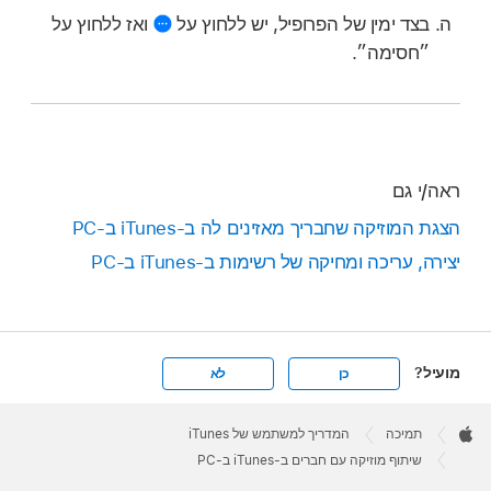
בצד ימין של הפרופיל, יש ללחוץ על
ואז ללחוץ על
״חסימה״.
ראה/י גם
הצגת המוזיקה שחבריך מאזינים לה ב-iTunes ב-PC
יצירה, עריכה ומחיקה של רשימות ב‑iTunes ב‑PC
מועיל?
כן
לא
Apple
Footer

תמיכה
המדריך למשתמש של iTunes
Apple
שיתוף מוזיקה עם חברים ב‑iTunes ב‑PC