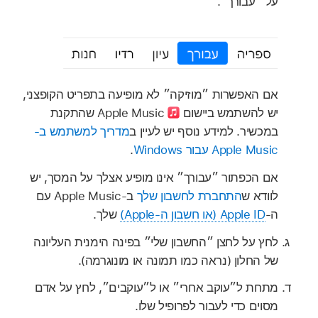
על ״עבורך״.
אם האפשרות ״מוזיקה״ לא מופיעה בתפריט הקופצני,
יש להשתמש ביישום
Apple Music שהתקנת
במכשיר. למידע נוסף יש לעיין ב
מדריך למשתמש ב-
Apple Music עבור Windows
.
אם הכפתור ״עבורך״ אינו מופיע אצלך על המסך, יש
לוודא ש
התחברת לחשבון שלך
ב‑Apple Music עם
ה‑
Apple ID (או חשבון ה‑Apple)
שלך.
לחץ על לחצן ״החשבון שלי״ בפינה הימנית העליונה
של החלון (נראה כמו תמונה או מונוגרמה).
מתחת ל״עוקב אחרי״ או ל״עוקבים״, לחץ על אדם
מסוים כדי לעבור לפרופיל שלו.