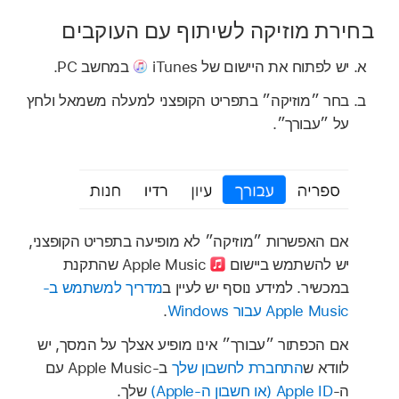
בחירת מוזיקה לשיתוף עם העוקבים
יש לפתוח את היישום של iTunes
במחשב PC.
בחר ״מוזיקה״ בתפריט הקופצני למעלה משמאל ולחץ
על ״עבורך״.
אם האפשרות ״מוזיקה״ לא מופיעה בתפריט הקופצני,
יש להשתמש ביישום
Apple Music שהתקנת
במכשיר. למידע נוסף יש לעיין ב
מדריך למשתמש ב-
Apple Music עבור Windows
.
אם הכפתור ״עבורך״ אינו מופיע אצלך על המסך, יש
לוודא ש
התחברת לחשבון שלך
ב‑Apple Music עם
ה‑
Apple ID (או חשבון ה‑Apple)
שלך.