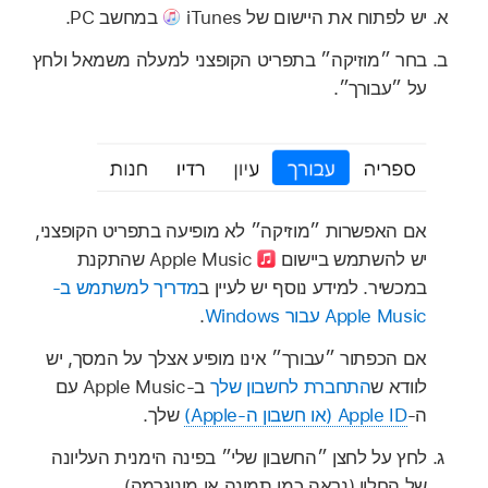
יש לפתוח את היישום של iTunes
במחשב PC.
בחר ״מוזיקה״ בתפריט הקופצני למעלה משמאל ולחץ
על ״עבורך״.
אם האפשרות ״מוזיקה״ לא מופיעה בתפריט הקופצני,
יש להשתמש ביישום
Apple Music שהתקנת
במכשיר. למידע נוסף יש לעיין ב
מדריך למשתמש ב-
Apple Music עבור Windows
.
אם הכפתור ״עבורך״ אינו מופיע אצלך על המסך, יש
לוודא ש
התחברת לחשבון שלך
ב‑Apple Music עם
ה‑
Apple ID (או חשבון ה‑Apple)
שלך.
לחץ על לחצן ״החשבון שלי״ בפינה הימנית העליונה
של החלון (נראה כמו תמונה או מונוגרמה).