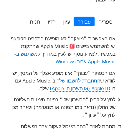
אם האפשרות ״מוזיקה״ לא מופיעה בתפריט הקופצני,
יש להשתמש ביישום
Apple Music שהתקנת
במכשיר. למידע נוסף יש לעיין ב
מדריך למשתמש ב-
Apple Music עבור Windows
.
אם הכפתור ״עבורך״ אינו מופיע אצלך על המסך, יש
לוודא ש
התחברת לחשבון שלך
ב‑Apple Music עם
ה‑
Apple ID (או חשבון ה‑Apple)
שלך.
לחץ על לחצן ״החשבון שלי״ בפינה הימנית העליונה
של החלון (נראה כמו תמונה או מונוגרמה) ולאחר מכן
לחץ על ״ערוך״.
מתחת לאזור ״בחר מי יכול לעקוב אחר הפעילות