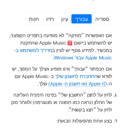
אם האפשרות ״מוזיקה״ לא מופיעה בתפריט הקופצני,
יש להשתמש ביישום
Apple Music שהתקנת
במכשיר. למידע נוסף יש לעיין ב
מדריך למשתמש ב-
Apple Music עבור Windows
.
אם הכפתור ״עבורך״ אינו מופיע אצלך על המסך, יש
לוודא ש
התחברת לחשבון שלך
ב‑Apple Music עם
ה‑
Apple ID (או חשבון ה‑Apple)
שלך.
לחץ על לחצן ״החשבון שלי״ בפינה הימנית העליונה
של החלון (נראה כמו תמונה או מונוגרמה) ולאחר מכן
לחץ על ״הצג בקשות״.
בצע אחת מהפעולות הבאות: