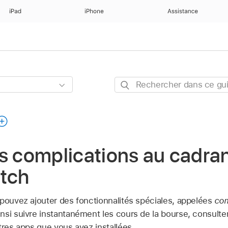
iPad
iPhone
Assistance
Rechercher
dans
ce
guide
s complications au cadra
atch
 pouvez ajouter des fonctionnalités spéciales, appelées
com
nsi suivre instantanément les cours de la bourse, consulte
tres apps que vous avez installées.