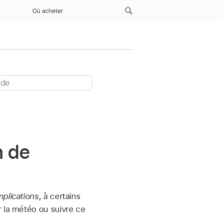
Où acheter
n de
plications
, à certains
r la météo ou suivre ce