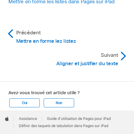
Mettre en forme les listes dans Pages sur iPad
Touchez et maintenez votre doigt sur le
marqueur jusqu’à ce que la section de la règle
s’agrandisse, puis faites glisser le marquer pour
le placer de manière précise.
Précédent
Pour modifier l’alignement du taquet de
Mettre en forme les listes
tabulation, touchez deux fois le taquet jusqu’à
Suivant
ce que vous voyiez l’alignement de votre choix.
Aligner et justifier du texte
Avez-vous trouvé cet article utile ?
Oui
Non
Apple
Footer

Assistance
Guide d’utilisation de Pages pour iPad
Apple
Définir des taquets de tabulation dans Pages sur iPad