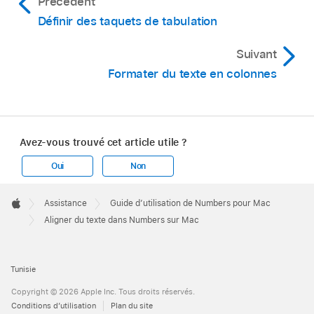
Précédent
Ouvrez une feuille de calcul, puis
sélectionnez
Définir des taquets de tabulation
le texte
dont vous souhaitez modifier les
marges.
Suivant
Effectuez l’une des opérations suivantes :
Formater du texte en colonnes
Sur la règle, faites glisser le marqueur de
marge (triangle bleu) et le marqueur de
retrait de première ligne (rectangle bleu)
Avez-vous trouvé cet article utile ?
pour les placer où vous le souhaitez. Si
Oui
Non
vous ne voyez pas les règles, cliquez sur
Apple
dans la
barre d’outils
, puis sélectionnez
Footer

Assistance
Guide d’utilisation de Numbers pour Mac
« Afficher les règles ».
Apple
Aligner du texte dans Numbers sur Mac
Cliquez sur le bouton Style vers le haut de
la barre latérale, puis cliquez sur l’un des
Tunisie
boutons de retrait par défaut dans la
Copyright © 2026 Apple Inc. Tous droits réservés.
section Alignement pour augmenter ou
Conditions d’utilisation
Plan du site