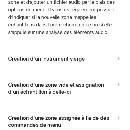
zone et d’ajouter un fichier audio par le biais des
options de menu. Il vous est également possible
d’indiquer si la nouvelle zone mappe les
échantillons dans l’ordre chromatique ou si elle
s’appuie sur une analyse des éléments audio.
Création d’un instrument vierge
Dans Logic Pro, insérez Sampler dans une
tranche de console d’instrument.
Création d’une zone vide et assignation
Cliquez sur le bouton Mapping dans la barre de
d’un échantillon à celle-ci
navigation pour afficher la sous-fenêtre
Dans Logic Pro au sein de Sampler, effectuez
Mapping.
l’une des opérations suivantes :
Vous pouvez aussi cliquer sur le bouton Zone
Création d’une zone assignée à l’aide des
pour afficher la sous-fenêtre Zone.
commandes de menu
En présentation Zone, choisissez Zone >