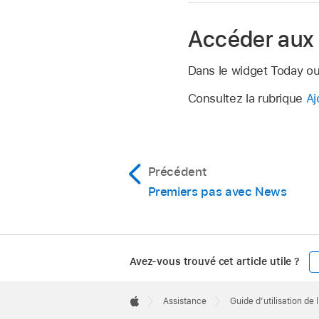
Accéder aux 
Dans le widget Today ou T
Consultez la rubrique
Aj
Précédent
Premiers pas avec News
Avez-vous trouvé cet article utile ?
Apple
Footer

Assistance
Guide d’utilisation de 
Apple