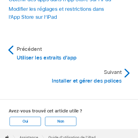
Modifier les réglages et restrictions dans
l’App Store sur l’iPad
Précédent
Utiliser les extraits d’app
Suivant
Installer et gérer des polices
Avez-vous trouvé cet article utile ?
Oui
Non
Apple
Footer

Assistance
Guide d’utilisation de l’iPad