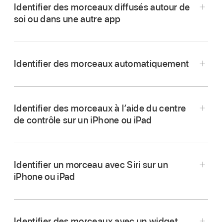
Identifier des morceaux diffusés autour de
soi ou dans une autre app
Identifier des morceaux automatiquement
Identifier des morceaux à l’aide du centre
de contrôle sur un iPhone ou iPad
Accédez à l’
écran d’accueil
de l’app Shazam
,
puis touchez le bouton Shazam
.
Maintenez le doigt sur l’icône de l’app Shazam
Identifier un morceau avec Siri sur un
sur l’écran d’accueil de votre appareil, puis
iPhone ou iPad
Pour activer « Auto Shazam », accédez à
touchez « Lancer Shazam » (sur un iPhone ou
l’
écran d’accueil
de l’app Shazam
,
puis
iPad) ou « Shazam maintenant » (sur un
effectuez l’une des opérations suivantes :
appareil Android).
Identifier des morceaux avec un widget