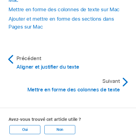
Mettre en forme des colonnes de texte sur Mac
Cochez une des cases de la section Pagination
et sauts :
Ajouter et mettre en forme des sections dans
Pages sur Mac
Conserver les lignes sur la page :
Conserve
toutes les lignes du paragraphe sur la
même page.
Précédent
Conserver avec le paragraphe suivant :
Aligner et justifier du texte
Conserve le paragraphe sur la même page
Suivant
que celui qui le suit.
Mettre en forme des colonnes de texte
Commencer sur une nouvelle page :
Déplace le paragraphe en haut de la page
suivante.
Avez-vous trouvé cet article utile ?
Éviter les veuves et les orphelines :
Oui
Non