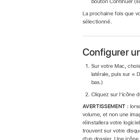
bouton Continuer (s
La prochaine fois que vo
sélectionné.
Configurer u
Sur votre Mac, cho
latérale, puis sur « 
bas.)
Cliquez sur l’icône 
AVERTISSEMENT :
lors
volume, et non une image
réinstallera votre logic
trouvent sur votre disq
d’un dossier. Une icône 