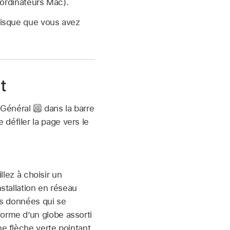
 ordinateurs Mac).
 disque que vous avez
t
 Général
dans la barre
 défiler la page vers le
lez à choisir un
nstallation en réseau
des données qui se
forme d’un globe assorti
ne flèche verte pointant