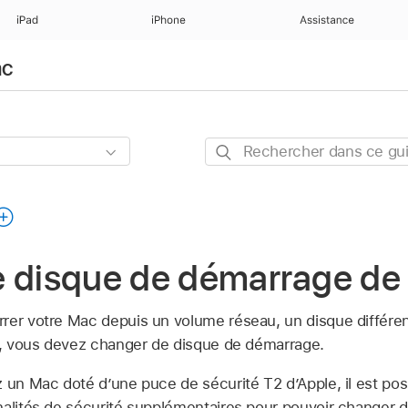
iPad
iPhone
Assistance
ac
Rechercher
dans
ce
guide
e disque de démarrage de
rer votre Mac depuis un volume réseau, un disque différe
la, vous devez changer de disque de démarrage.
z un Mac doté d’une puce de sécurité T2 d’Apple, il est po
nalités de sécurité supplémentaires pour pouvoir changer 