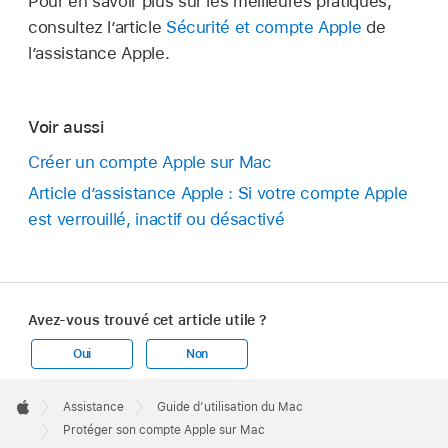
Pour en savoir plus sur les meilleures pratiques,
consultez l’article
Sécurité et compte Apple
de
l’assistance Apple.
Voir aussi
Créer un compte Apple sur Mac
Article d’assistance Apple : Si votre compte Apple
est verrouillé, inactif ou désactivé
Avez-vous trouvé cet article utile ?
Oui
Non
Apple
Footer

Assistance
Guide d’utilisation du Mac
Apple
Protéger son compte Apple sur Mac