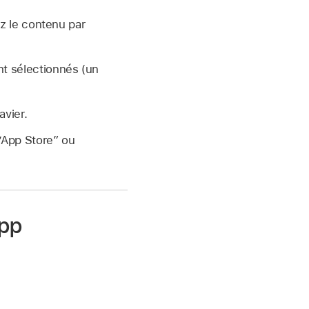
z le contenu par
t sélectionnés (un
avier.
’App Store”
ou
app