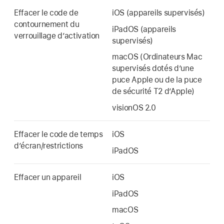
Effacer le code de
iOS (appareils supervisés)
contournement du
iPadOS (appareils
verrouillage dʼactivation
supervisés)
macOS (Ordinateurs Mac
supervisés dotés dʼune
puce Apple ou de la puce
de sécurité T2 dʼApple)
visionOS 2.0
Effacer le code de temps
iOS
dʼécran/restrictions
iPadOS
Effacer un appareil
iOS
iPadOS
macOS