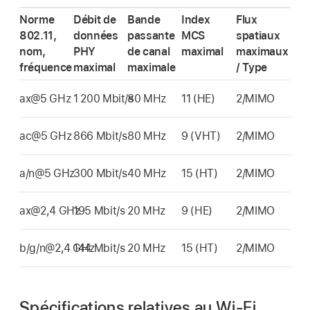
Norme
Débit de
Bande
Index
Flux
802.11,
données
passante
MCS
spatiaux
nom,
PHY
de canal
maximal
maximaux
fréquence
maximal
maximale
/ Type
ax@5 GHz
1 200 Mbit/s
80 MHz
11 (HE)
2/MIMO
ac@5 GHz
866 Mbit/s
80 MHz
9 (VHT)
2/MIMO
a/n@5 GHz
300 Mbit/s
40 MHz
15 (HT)
2/MIMO
ax@2,4 GHz
195 Mbit/s
20 MHz
9 (HE)
2/MIMO
b/g/n@2,4 GHz
144 Mbit/s
20 MHz
15 (HT)
2/MIMO
Spécifications relatives au Wi-Fi