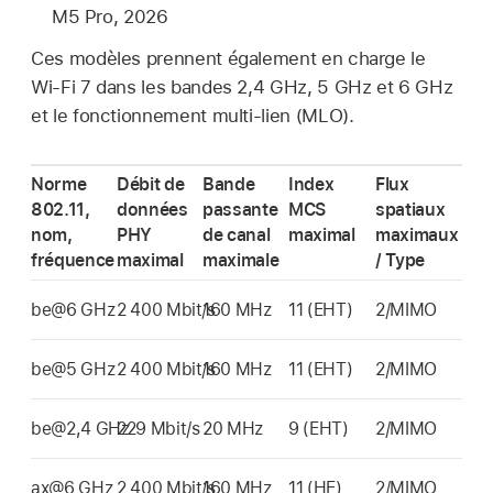
M5 Pro, 2026
Ces modèles prennent également en charge le
Wi-Fi
7 dans les bandes 2,4 GHz, 5 GHz et 6 GHz
et le fonctionnement multi-lien (MLO).
Norme
Débit de
Bande
Index
Flux
802.11,
données
passante
MCS
spatiaux
nom,
PHY
de canal
maximal
maximaux
fréquence
maximal
maximale
/ Type
be@6 GHz
2 400 Mbit/s
160 MHz
11 (EHT)
2/MIMO
be@5 GHz
2 400 Mbit/s
160 MHz
11 (EHT)
2/MIMO
be@2,4 GHz
229 Mbit/s
20 MHz
9 (EHT)
2/MIMO
ax@6 GHz
2 400 Mbit/s
160 MHz
11 (HE)
2/MIMO