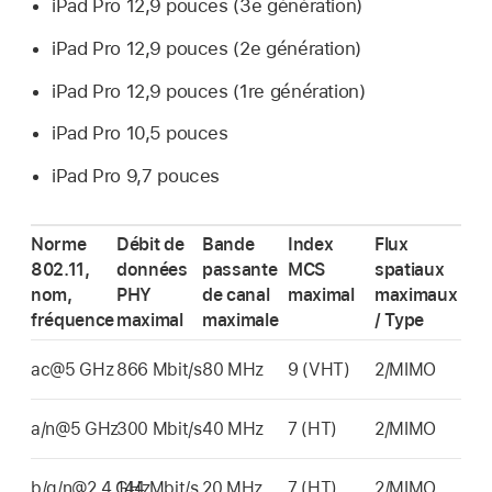
iPad Pro
12,9 pouces (3e génération)
iPad Pro
12,9 pouces (2e génération)
iPad Pro
12,9 pouces (1re génération)
iPad Pro
10,5 pouces
iPad Pro
9,7 pouces
Norme
Débit de
Bande
Index
Flux
802.11,
données
passante
MCS
spatiaux
nom,
PHY
de canal
maximal
maximaux
fréquence
maximal
maximale
/ Type
ac@5 GHz
866 Mbit/s
80 MHz
9 (VHT)
2/MIMO
a/n@5 GHz
300 Mbit/s
40 MHz
7 (HT)
2/MIMO
b/g/n@2,4 GHz
144 Mbit/s
20 MHz
7 (HT)
2/MIMO