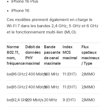
iPhone 16 Plus
iPhone 16
Ces modèles prennent également en charge le
Wi-Fi
7 dans les bandes 2,4 GHz, 5 GHz et 6 GHz
et le fonctionnement multi-lien (MLO).
Norme
Débit de
Bande
Index
Flux
802.11,
données
passante
MCS
spatiaux
nom,
PHY
de canal
maximal
maximaux
fréquence
maximal
maximale
/ Type
be@6 GHz
2 400 Mbit/s
160 MHz
11 (EHT)
2/MIMO
be@5 GHz
2 400 Mbit/s
160 MHz
11 (EHT)
2/MIMO
be@2,4 GHz
229 Mbit/s
20 MHz
9 (EHT)
2/MIMO