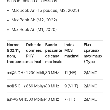
dans le tableau ci-dessous.
MacBook Air
(15 pouces, M2, 2023)
MacBook Air
(M2, 2022)
MacBook Air
(M1, 2020)
Norme
Débit de
Bande
Index
Flux
802.11,
données
passante
MCS
spatiaux
nom,
PHY
de canal
maximal
maximaux
fréquence
maximal
maximale
/ Type
ax@5 GHz
1 200 Mbit/s
80 MHz
11 (HE)
2/MIMO
ac@5 GHz
866 Mbit/s
80 MHz
9 (VHT)
2/MIMO
a/n@5 GHz
300 Mbit/s
40 MHz
7 (HT)
2/MIMO