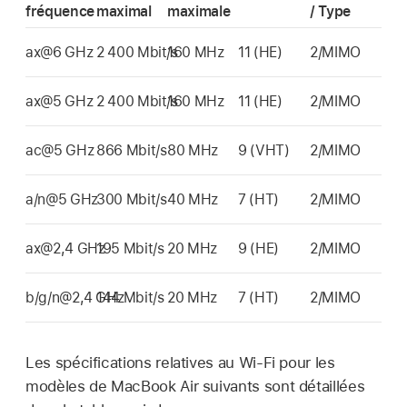
fréquence
maximal
maximale
/ Type
ax@6 GHz
2 400 Mbit/s
160 MHz
11 (HE)
2/MIMO
ax@5 GHz
2 400 Mbit/s
160 MHz
11 (HE)
2/MIMO
ac@5 GHz
866 Mbit/s
80 MHz
9 (VHT)
2/MIMO
a/n@5 GHz
300 Mbit/s
40 MHz
7 (HT)
2/MIMO
ax@2,4 GHz
195 Mbit/s
20 MHz
9 (HE)
2/MIMO
b/g/n@2,4 GHz
144 Mbit/s
20 MHz
7 (HT)
2/MIMO
Les spécifications relatives au
Wi-Fi
pour les
modèles de
MacBook Air
suivants sont détaillées