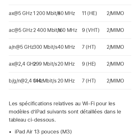
ax@5 GHz
1 200 Mbit/s
80 MHz
11 (HE)
2/MIMO
ac@5 GHz
2 400 Mbit/s
160 MHz
9 (VHT)
2/MIMO
a/n@5 GHz
300 Mbit/s
40 MHz
7 (HT)
2/MIMO
ax@2,4 GHz
299 Mbit/s
20 MHz
9 (HE)
2/MIMO
b/g/n@2,4 GHz
144 Mbit/s
20 MHz
7 (HT)
2/MIMO
Les spécifications relatives au
Wi-Fi
pour les
modèles d’iPad suivants sont détaillées dans le
tableau ci-dessous.
iPad Air
13 pouces (M3)