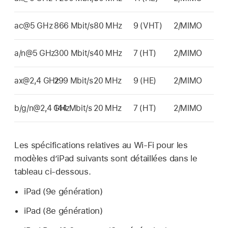
ac@5 GHz
866 Mbit/s
80 MHz
9 (VHT)
2/MIMO
a/n@5 GHz
300 Mbit/s
40 MHz
7 (HT)
2/MIMO
ax@2,4 GHz
299 Mbit/s
20 MHz
9 (HE)
2/MIMO
b/g/n@2,4 GHz
144 Mbit/s
20 MHz
7 (HT)
2/MIMO
Les spécifications relatives au
Wi-Fi
pour les
modèles d’iPad suivants sont détaillées dans le
tableau ci-dessous.
iPad (9e génération)
iPad (8e génération)