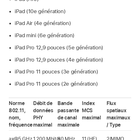
iPad (10e génération)
iPad Air
(4e génération)
iPad mini
(6e génération)
iPad Pro
12,9 pouces (5e génération)
iPad Pro
12,9 pouces (4e génération)
iPad Pro
11 pouces (3e génération)
iPad Pro
11 pouces (2e génération)
Norme
Débit de
Bande
Index
Flux
802.11,
données
passante
MCS
spatiaux
nom,
PHY
de canal
maximal
maximaux
fréquence
maximal
maximale
/ Type
ax@5 GHz
1 200 Mbit/s
80 MHz
11 (HE)
2/MIMO