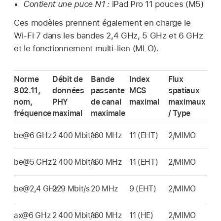
Contient une puce N1 :
iPad Pro
11 pouces (M5)
Ces modèles prennent également en charge le
Wi-Fi
7 dans les bandes 2,4 GHz, 5 GHz et 6 GHz
et le fonctionnement multi-lien (MLO).
Norme
Débit de
Bande
Index
Flux
802.11,
données
passante
MCS
spatiaux
nom,
PHY
de canal
maximal
maximaux
fréquence
maximal
maximale
/ Type
be@6 GHz
2 400 Mbit/s
160 MHz
11 (EHT)
2/MIMO
be@5 GHz
2 400 Mbit/s
160 MHz
11 (EHT)
2/MIMO
be@2,4 GHz
229 Mbit/s
20 MHz
9 (EHT)
2/MIMO
ax@6 GHz
2 400 Mbit/s
160 MHz
11 (HE)
2/MIMO