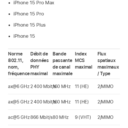
iPhone 15 Pro Max
iPhone 15 Pro
iPhone 15 Plus
iPhone 15
Norme
Débit de
Bande
Index
Flux
802.11,
données
passante
MCS
spatiaux
nom,
PHY
de canal
maximal
maximaux
fréquence
maximal
maximale
/ Type
ax@6 GHz
2 400 Mbit/s
160 MHz
11 (HE)
2/MIMO
ax@5 GHz
2 400 Mbit/s
160 MHz
11 (HE)
2/MIMO
ac@5 GHz
866 Mbit/s
80 MHz
9 (VHT)
2/MIMO