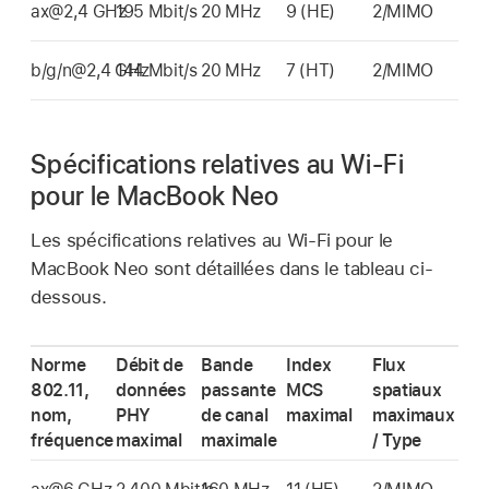
ax@2,4 GHz
195 Mbit/s
20 MHz
9 (HE)
2/MIMO
b/g/n@2,4 GHz
144 Mbit/s
20 MHz
7 (HT)
2/MIMO
Spécifications relatives au Wi-Fi
pour le MacBook Neo
Les spécifications relatives au
Wi-Fi
pour le
MacBook Neo
sont détaillées dans le tableau ci-
dessous.
Norme
Débit de
Bande
Index
Flux
802.11,
données
passante
MCS
spatiaux
nom,
PHY
de canal
maximal
maximaux
fréquence
maximal
maximale
/ Type