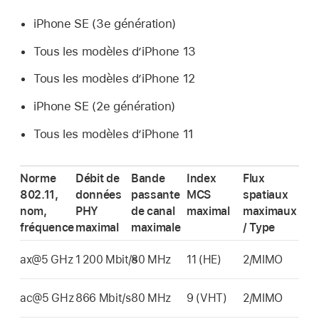
iPhone SE
(3e génération)
Tous les modèles d’
iPhone 13
Tous les modèles d’
iPhone 12
iPhone SE
(2e génération)
Tous les modèles d’
iPhone 11
Norme
Débit de
Bande
Index
Flux
802.11,
données
passante
MCS
spatiaux
nom,
PHY
de canal
maximal
maximaux
fréquence
maximal
maximale
/ Type
ax@5 GHz
1 200 Mbit/s
80 MHz
11 (HE)
2/MIMO
ac@5 GHz
866 Mbit/s
80 MHz
9 (VHT)
2/MIMO