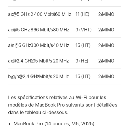
ax@5 GHz
2 400 Mbit/s
160 MHz
11 (HE)
2/MIMO
ac@5 GHz
866 Mbit/s
80 MHz
9 (VHT)
2/MIMO
a/n@5 GHz
300 Mbit/s
40 MHz
15 (HT)
2/MIMO
ax@2,4 GHz
195 Mbit/s
20 MHz
9 (HE)
2/MIMO
b/g/n@2,4 GHz
144 Mbit/s
20 MHz
15 (HT)
2/MIMO
Les spécifications relatives au
Wi-Fi
pour les
modèles de
MacBook Pro
suivants sont détaillées
dans le tableau ci-dessous.
MacBook Pro
(14 pouces, M5, 2025)