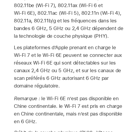
802.11be (
Wi-Fi
7), 802.11ax (
Wi-Fi
6 et
Wi-Fi
6E), 802.11ac (
Wi-Fi
5), 802.11n (
Wi-Fi
4),
802.11a, 802.11b/g et les fréquences dans les
bandes 6 GHz, 5 GHz ou 2,4 GHz dépendent de
la technologie de couche physique (PHY).
Les plateformes dʼApple prenant en charge le
Wi-Fi
7 et le
Wi-Fi
6E peuvent se connecter aux
réseaux
Wi-Fi
6E qui sont détectables sur les
canaux 2,4 GHz ou 5 GHz, et sur les canaux de
scan préférés 6 GHz autorisant 6 GHz par
domaine régulatoire.
Remarque :
le
Wi‑Fi
6E nʼest pas disponible en
Chine continentale. le
Wi-Fi
7 est pris en charge
en Chine continentale, mais n’est pas disponible
en 6 GHz.