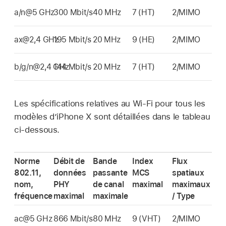
a/n@5 GHz
300 Mbit/s
40 MHz
7 (HT)
2/MIMO
ax@2,4 GHz
195 Mbit/s
20 MHz
9 (HE)
2/MIMO
b/g/n@2,4 GHz
144 Mbit/s
20 MHz
7 (HT)
2/MIMO
Les spécifications relatives au
Wi-Fi
pour tous les
modèles d’
iPhone X
sont détaillées dans le tableau
ci-dessous.
Norme
Débit de
Bande
Index
Flux
802.11,
données
passante
MCS
spatiaux
nom,
PHY
de canal
maximal
maximaux
fréquence
maximal
maximale
/ Type
ac@5 GHz
866 Mbit/s
80 MHz
9 (VHT)
2/MIMO