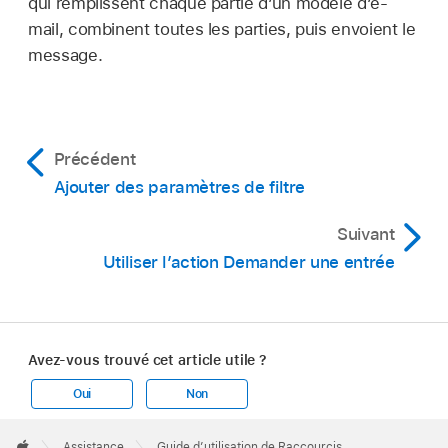
qui remplissent chaque partie d’un modèle d’e-
mail, combinent toutes les parties, puis envoient le
message.
Précédent
Ajouter des paramètres de filtre
Suivant
Utiliser l’action Demander une entrée
Avez-vous trouvé cet article utile ?
Oui
Non
Apple
Footer

Assistance
Guide d’utilisation de Raccourcis