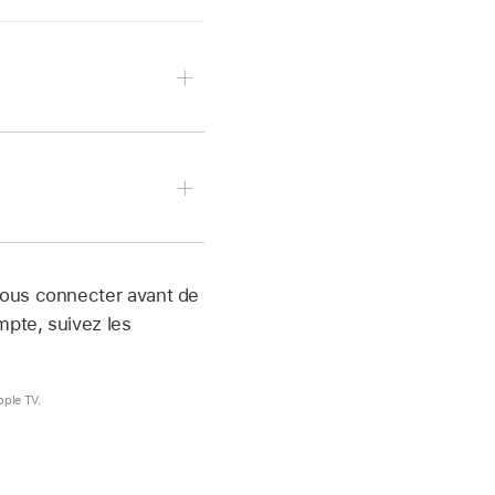
u’à une app, puis
appuyez sur le clickpad
vous connecter avant de
mpte, suivez les
de stockage, mais
pple TV.
ous pouvez
s ne seront pas