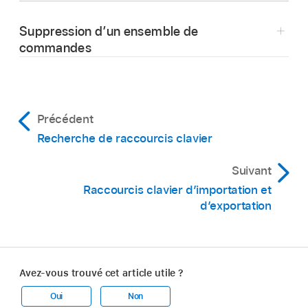
inférieur droit de l’éditeur de raccourcis dans
commandes de Motion pour rechercher et
menu
Motion >
« Ensembles de commandes »
Suppression d’un ensemble de
Motion.
sélectionner la commande à laquelle vous
(dans la barre de menus).
commandes
souhaitez associer un raccourci clavier.
Si vous fermez l’éditeur de raccourcis sans
Assurez-vous que le jeu à supprimer est bien
avoir enregistré vos modifications, Motion vous
Vous pouvez également rechercher la
celui actif, puis cliquez sur le menu local situé
demande de le faire.
commande en naviguant dans la liste des
dans le coin supérieur droit de l’éditeur de
commandes.
Précédent
commandes de Motion et choisissez
Recherche de raccourcis clavier
Sur le clavier de votre ordinateur, appuyez sur
Supprimer.
la combinaison de touches que vous souhaitez
Suivant
Dans la zone de dialogue qui apparaît, cliquez
associer à la commande (par exemple,
Raccourcis clavier d’importation et
sur Supprimer.
Option + Majuscule + T).
d’exportation
Ce jeu est supprimé et le jeu standard est de
Si cette combinaison de touches n’est
nouveau activé.
associée à aucune autre commande, le clavier
virtuel est mis à jour pour afficher le nouveau
raccourci clavier. Un point gris apparaît sur la
Avez-vous trouvé cet article utile ?
ou les touches utilisées et une couleur est
Oui
Non