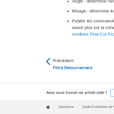
Angle :
détermine l’an
Mixage :
détermine le
Publier les commandes
savoir plus sur la cré
modèles Final Cut Pr
Précédent
Filtre Retournement
Avez-vous trouvé cet article utile ?
Apple
Footer

Assistance
Guide d’utilisation de
Apple