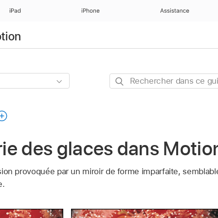
iPad
iPhone
Assistance
otion
Rechercher
dans
ce
guide
erie des glaces dans Motio
orsion provoquée par un miroir de forme imparfaite, semblabl
e.