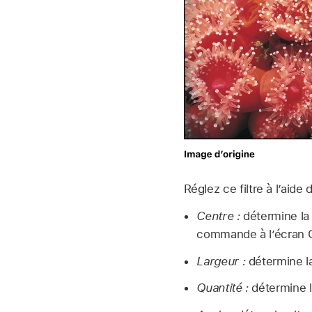
Réglez ce filtre à l’aid
Centre :
détermine la 
commande à lʼécran C
Largeur :
détermine la
Quantité :
détermine l