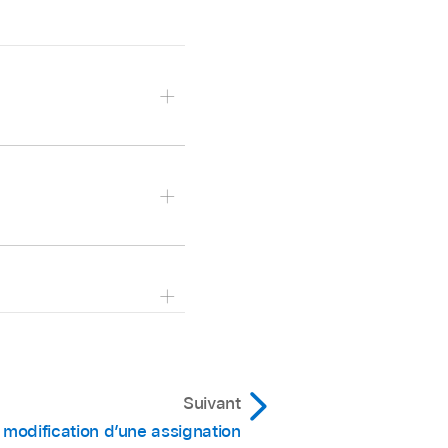
tes :
rôle pour la
ns la présentation
 Supprimer toutes les
 Supprimer toutes les
Suivant
a modification d’une assignation