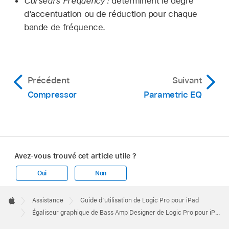
Curseurs Frequency :
déterminent le degré
d’accentuation ou de réduction pour chaque
bande de fréquence.
Précédent
Suivant
Compressor
Parametric EQ
Avez-vous trouvé cet article utile ?
Oui
Non
Apple
Footer

Assistance
Guide d’utilisation de Logic Pro pour iPad
Apple
Égaliseur graphique de Bass Amp Designer de Logic Pro pour iPad