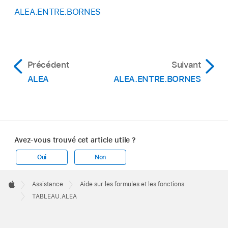
ALEA.ENTRE.BORNES
Précédent
Suivant
ALEA
ALEA.ENTRE.BORNES
Avez-vous trouvé cet article utile ?
Oui
Non
Apple
Footer

Assistance
Aide sur les formules et les fonctions
Apple
TABLEAU.ALEA