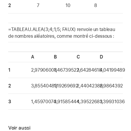
2
7
10
8
=TABLEAU.ALEA(3;4;1;5; FAUX) renvoie un tableau
de nombres aléatoires, comme montré ci-dessous :
A
B
C
D
1
2,97906008
1,46739522
3,64284618
4,04199489
2
3,85540489
1,19269692
2,44042386
2,9864392
3
1,45970074
3,91585444
4,39522683
1,39931036
Voir aussi